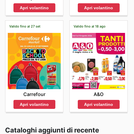
Apri volantino
Apri volantino
Valido fino al 27 set
Valido fino al 18 ago
Carrefour
A&O
Apri volantino
Apri volantino
Cataloghi aggiunti di recente