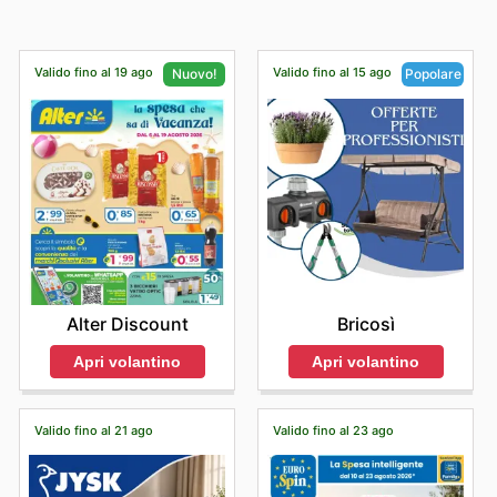
Valido fino al 19 ago
Valido fino al 15 ago
Nuovo!
Popolare
Alter Discount
Bricosì
Apri volantino
Apri volantino
Valido fino al 21 ago
Valido fino al 23 ago