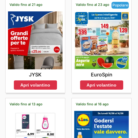
Valido fino al 21 ago
Valido fino al 23 ago
Popolare
JYSK
EuroSpin
Apri volantino
Apri volantino
Valido fino al 13 ago
Valido fino al 16 ago