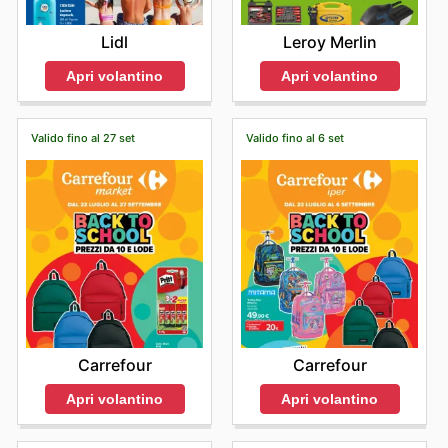
Lidl
Leroy Merlin
Apri volantino
Apri volantino
Valido fino al 27 set
Valido fino al 6 set
Carrefour
Carrefour
Apri volantino
Apri volantino