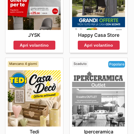
Happy Casa Store
JYSK
Apri volantino
Apri volantino
Mancano 4 giorni
Scaduto
Popolare
Tedi
Iperceramica