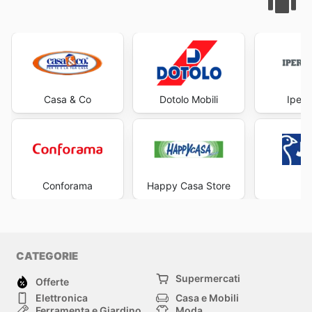
Casa & Co
Dotolo Mobili
Iperc
Conforama
Happy Casa Store
J
CATEGORIE
Supermercati
Offerte
Elettronica
Casa e Mobili
Ferramenta e Giardino
Moda