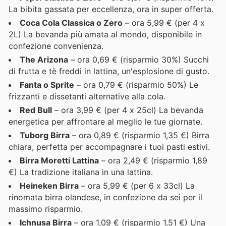
La bibita gassata per eccellenza, ora in super offerta.
Coca Cola Classica o Zero
– ora 5,99 € (per 4 x
2L) La bevanda più amata al mondo, disponibile in
confezione convenienza.
The Arizona
– ora 0,69 € (risparmio 30%) Succhi
di frutta e tè freddi in lattina, un'esplosione di gusto.
Fanta o Sprite
– ora 0,79 € (risparmio 50%) Le
frizzanti e dissetanti alternative alla cola.
Red Bull
– ora 3,99 € (per 4 x 25cl) La bevanda
energetica per affrontare al meglio le tue giornate.
Tuborg Birra
– ora 0,89 € (risparmio 1,35 €) Birra
chiara, perfetta per accompagnare i tuoi pasti estivi.
Birra Moretti Lattina
– ora 2,49 € (risparmio 1,89
€) La tradizione italiana in una lattina.
Heineken Birra
– ora 5,99 € (per 6 x 33cl) La
rinomata birra olandese, in confezione da sei per il
massimo risparmio.
Ichnusa Birra
– ora 1,09 € (risparmio 1,51 €) Una