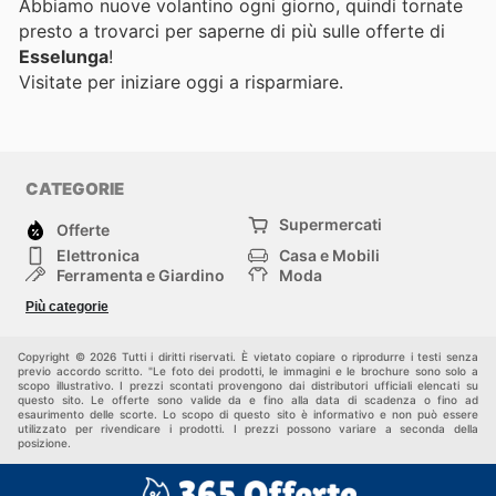
Abbiamo nuove volantino ogni giorno, quindi tornate
presto a trovarci per saperne di più sulle offerte di
Esselunga
!
Visitate
per iniziare oggi a risparmiare.
CATEGORIE
Supermercati
Offerte
Elettronica
Casa e Mobili
Ferramenta e Giardino
Moda
Salute e Bellezza
Sport e tempo libero
Più categorie
Bambini e Neonati
Animali Domestici
Altri
Copyright © 2026 Tutti i diritti riservati. È vietato copiare o riprodurre i testi senza
previo accordo scritto. "Le foto dei prodotti, le immagini e le brochure sono solo a
scopo illustrativo. I prezzi scontati provengono dai distributori ufficiali elencati su
questo sito. Le offerte sono valide da e fino alla data di scadenza o fino ad
esaurimento delle scorte. Lo scopo di questo sito è informativo e non può essere
utilizzato per rivendicare i prodotti. I prezzi possono variare a seconda della
posizione.