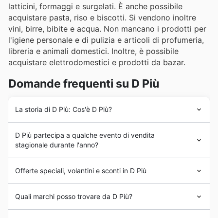
latticini, formaggi e surgelati. È anche possibile
acquistare pasta, riso e biscotti. Si vendono inoltre
vini, birre, bibite e acqua. Non mancano i prodotti per
l'igiene personale e di pulizia e articoli di profumeria,
libreria e animali domestici. Inoltre, è possibile
acquistare elettrodomestici e prodotti da bazar.
Domande frequenti su D Più
La storia di D Più: Cos'è D Più?
La genesi di
Dpiù
inizia nel 1992 quando un gruppo di
D Più partecipa a qualche evento di vendita
imprenditori locali decidono di unirsi per dar vita a un
stagionale durante l'anno?
negozio di sconti. Il locale è stato aperto a Cittadella, in
provincia di Padova, e ha segnato l'inizio di una grande
Sì, D Più partecipa attivamente a tutte le principali
storia. Oggi
Dpiù
ha 354 locali in tutta Italia. La catena
Offerte speciali, volantini e sconti in D Più
offerte stagionali settimanali
e
promozioni in Italia
ha un forte impegno per i prodotti tipici del territorio
durante l'anno, offrendo una vasta gamma di
sconti
e
italiano e per l'ambiente in quanto mantiene importanti
Dpiù
è una delle catene di
supermercati
più famose
buoni
per i suoi clienti. Per prepararti al meglio, il nostro
Quali marchi posso trovare da D Più?
standard di qualità verde.
d'Italia. Il suo rapporto qualità-prezzo è tra i più
sito ti permette di consultare in anticipo i loro
volantini
riconosciuti per cui migliaia di italiani e italiane si danno
settimanali
, le
brochure promozionali
e le informazioni
D Più si afferma come una realtà leader nel settore dei