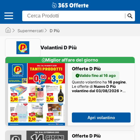
Supermercati
D Più
Volantini D Più
Miglior affare del giorno
Offerte D Più
Valido fino al 16 ago
Questo volantino ha
16 pagine
.
Le offerte di
Nuovo D Più
volantino dal 03/08/2026 >
offerte anteprima 🛍️
della
settimana sono qui!
Apri volantino
Offerte D Più