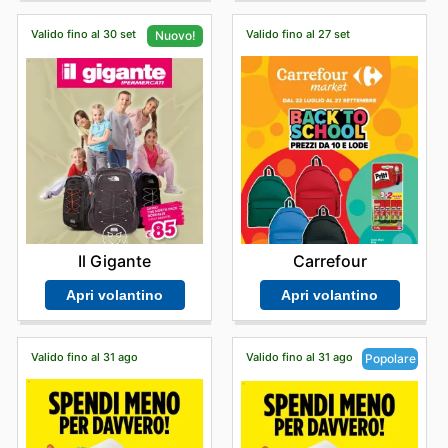
tempo limitato.
Stay updated with D Più's weekly ads and enjoy
Valido fino al 30 set
Valido fino al 27 set
Nuovo!
exclusive offers from top brands.
Carrefour
Il Gigante
Apri volantino
Apri volantino
Valido fino al 31 ago
Valido fino al 31 ago
Popolare