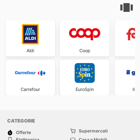
Aldi
Coop
Fa
Carrefour
EuroSpin
Il 
CATEGORIE
Supermercati
Offerte
Elettronica
Casa e Mobili