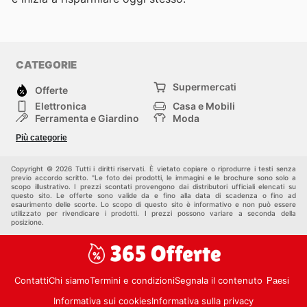
CATEGORIE
Supermercati
Offerte
Elettronica
Casa e Mobili
Ferramenta e Giardino
Moda
Salute e Bellezza
Sport e tempo libero
Più categorie
Bambini e Neonati
Animali Domestici
Altri
Copyright © 2026 Tutti i diritti riservati. È vietato copiare o riprodurre i testi senza
previo accordo scritto. "Le foto dei prodotti, le immagini e le brochure sono solo a
scopo illustrativo. I prezzi scontati provengono dai distributori ufficiali elencati su
questo sito. Le offerte sono valide da e fino alla data di scadenza o fino ad
esaurimento delle scorte. Lo scopo di questo sito è informativo e non può essere
utilizzato per rivendicare i prodotti. I prezzi possono variare a seconda della
posizione.
Contatti
Chi siamo
Termini e condizioni
Segnala il contenuto
Paesi
Informativa sui cookies
Informativa sulla privacy