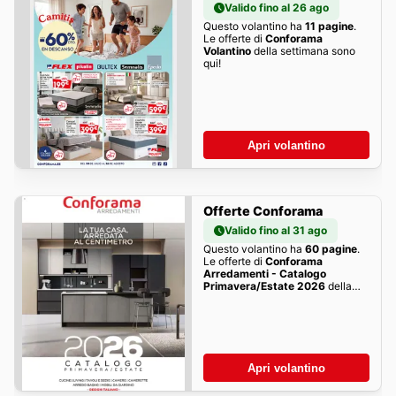
Valido fino al 26 ago
Questo volantino ha
11 pagine
.
Le offerte di
Conforama
Volantino
della settimana sono
qui!
Apri volantino
Offerte Conforama
Valido fino al 31 ago
Questo volantino ha
60 pagine
.
Le offerte di
Conforama
Arredamenti - Catalogo
Primavera/Estate 2026
della
settimana sono qui!
Apri volantino