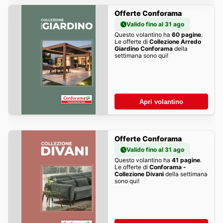
Offerte Conforama
Valido fino al 31 ago
Questo volantino ha
60 pagine
.
Le offerte di
Collezione Arredo
Giardino Conforama
della
settimana sono qui!
Apri volantino
Offerte Conforama
Valido fino al 31 ago
Questo volantino ha
41 pagine
.
Le offerte di
Conforama -
Collezione Divani
della settimana
sono qui!