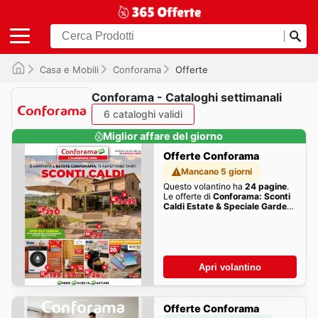
Casa e Mobili
Conforama
Offerte
Conforama - Cataloghi settimanali
6 cataloghi validi
Miglior affare del giorno
Offerte Conforama
Mancano 5 giorni
Questo volantino ha
24 pagine
.
Le offerte di
Conforama: Sconti
Caldi Estate & Speciale Garden
della settimana sono qui!
Apri volantino
Offerte Conforama