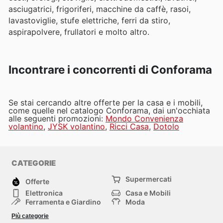
asciugatrici, frigoriferi, macchine da caffè, rasoi,
lavastoviglie, stufe elettriche, ferri da stiro,
aspirapolvere, frullatori e molto altro.
Incontrare i concorrenti di Conforama
Se stai cercando altre offerte per la casa e i mobili,
come quelle nel catalogo Conforama, dai un'occhiata
alle seguenti promozioni:
Mondo Convenienza
volantino
,
JYSK volantino
,
Ricci Casa
,
Dotolo
CATEGORIE
Supermercati
Offerte
Elettronica
Casa e Mobili
Ferramenta e Giardino
Moda
Salute e Bellezza
Sport e tempo libero
Più categorie
Bambini e Neonati
Animali Domestici