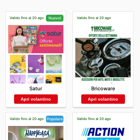
Valido fino al 20 ago
Valido fino al 20 ago
Nuovo!
Bricoware
Satur
Apri volantino
Apri volantino
Valido fino al 20 ago
Valido fino al 20 ago
Popolare