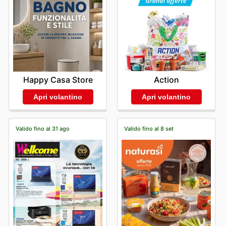
Action
Happy Casa Store
Apri volantino
Apri volantino
Valido fino al 31 ago
Valido fino al 8 set