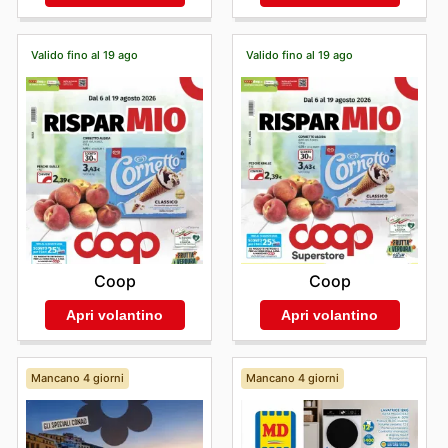
Valido fino al 19 ago
Valido fino al 19 ago
Coop
Coop
Apri volantino
Apri volantino
Mancano 4 giorni
Mancano 4 giorni