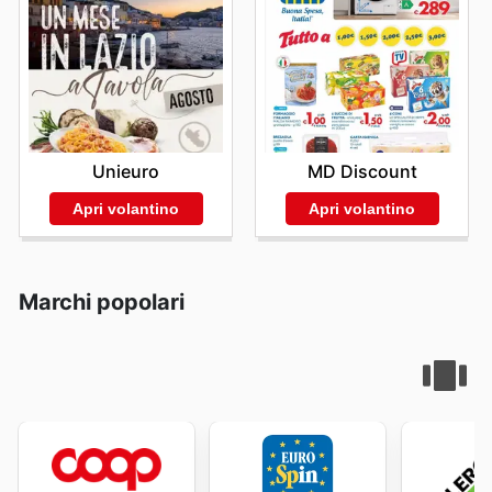
Unieuro
MD Discount
Apri volantino
Apri volantino
Marchi popolari