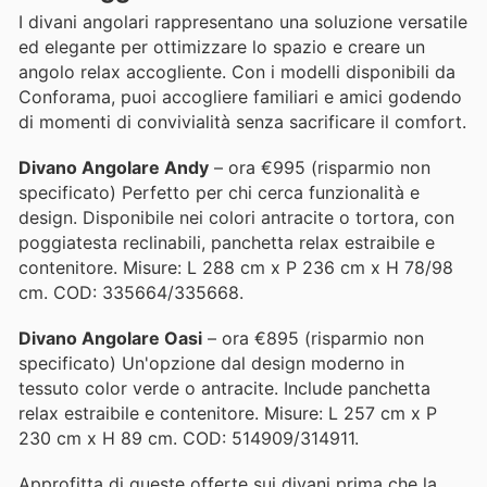
I divani angolari rappresentano una soluzione versatile
ed elegante per ottimizzare lo spazio e creare un
angolo relax accogliente. Con i modelli disponibili da
Conforama, puoi accogliere familiari e amici godendo
di momenti di convivialità senza sacrificare il comfort.
Divano Angolare Andy
– ora €995 (risparmio non
specificato) Perfetto per chi cerca funzionalità e
design. Disponibile nei colori antracite o tortora, con
poggiatesta reclinabili, panchetta relax estraibile e
contenitore. Misure: L 288 cm x P 236 cm x H 78/98
cm. COD: 335664/335668.
Divano Angolare Oasi
– ora €895 (risparmio non
specificato) Un'opzione dal design moderno in
tessuto color verde o antracite. Include panchetta
relax estraibile e contenitore. Misure: L 257 cm x P
230 cm x H 89 cm. COD: 514909/314911.
Approfitta di queste offerte sui divani prima che la