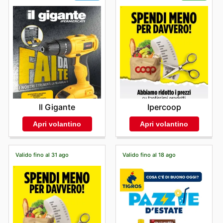
conveniente e gratificante.
Scoprite oggi stesso i marchi migliori sul sito di COAL e
iniziate subito a risparmiare.
Il Gigante
Ipercoop
Apri volantino
Apri volantino
Valido fino al 31 ago
Valido fino al 18 ago