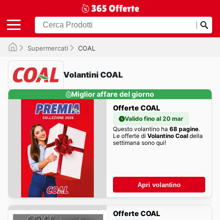
Supermercati
COAL
Volantini COAL
Miglior affare del giorno
Offerte COAL
Valido fino al 20 mar
Questo volantino ha
68 pagine
.
Le offerte di
Volantino Coal
della
settimana sono qui!
Apri volantino
Offerte COAL