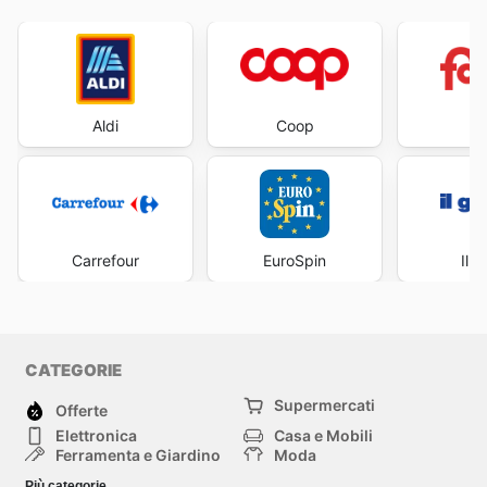
Aldi
Coop
Fa
Carrefour
EuroSpin
Il 
CATEGORIE
Supermercati
Offerte
Elettronica
Casa e Mobili
Ferramenta e Giardino
Moda
Salute e Bellezza
Sport e tempo libero
Più categorie