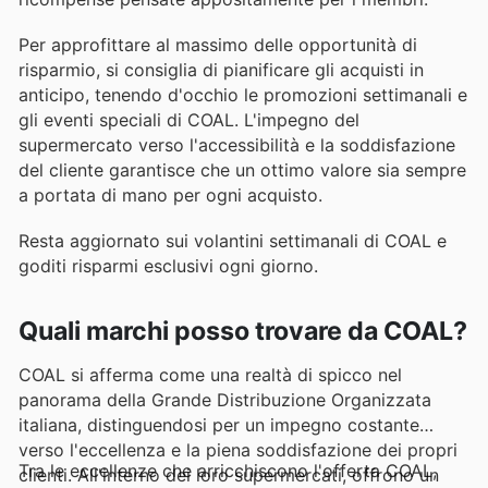
Per approfittare al massimo delle opportunità di
risparmio, si consiglia di pianificare gli acquisti in
anticipo, tenendo d'occhio le promozioni settimanali e
gli eventi speciali di COAL. L'impegno del
supermercato verso l'accessibilità e la soddisfazione
del cliente garantisce che un ottimo valore sia sempre
a portata di mano per ogni acquisto.
Resta aggiornato sui volantini settimanali di COAL e
goditi risparmi esclusivi ogni giorno.
Quali marchi posso trovare da COAL?
COAL si afferma come una realtà di spicco nel
panorama della Grande Distribuzione Organizzata
italiana, distinguendosi per un impegno costante
verso l'eccellenza e la piena soddisfazione dei propri
Tra le eccellenze che arricchiscono l'offerta COAL,
clienti. All'interno dei loro supermercati, offrono un