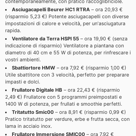
contemporaneamente, con pratico raccoglibriciole.
Asciugacapelli Beurer HC1 RTRA
– ora 20,93 €
(risparmio 5,23 €) Potente asciugacapelli con diverse
impostazioni di calore e velocità, per un'asciugatura
rapida.
Ventilatore da Terra HSPI 55
– ora 19,90 € (senza
indicazione di risparmio) Ventilatore a piantana con
diametro di 40 cm e 55 W di potenza, per rinfrescare i
vostri ambienti.
Sbattiortore HMW
– ora 7,92 € (risparmio 1,00 €)
Utile sbattitore con 3 velocità, perfetto per preparare
impasti e dolci.
Frullatore Digitale HB
– ora 22,43 € (risparmio
2,49 €) Frullatore con 5 programmi preimpostati e
1400 W di potenza, per frullati e smoothie perfetti.
Tritatutto Smic00
– ora 8,91 € (risparmio 0,99 €)
Pratico tritatutto per verdure, erbe e frutta secca, con
lama in acciaio inox.
Frullatore Immersione SMIC00
– ora 7,92 €