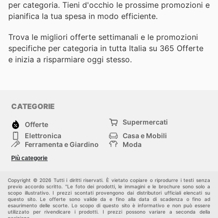
per categoria. Tieni d'occhio le prossime promozioni e
pianifica la tua spesa in modo efficiente.
Trova le migliori offerte settimanali e le promozioni
specifiche per categoria in tutta Italia su 365 Offerte
e inizia a risparmiare oggi stesso.
CATEGORIE
Supermercati
Offerte
Elettronica
Casa e Mobili
Ferramenta e Giardino
Moda
Salute e Bellezza
Sport e tempo libero
Più categorie
Bambini e Neonati
Animali Domestici
Altri
Copyright © 2026 Tutti i diritti riservati. È vietato copiare o riprodurre i testi senza
previo accordo scritto. "Le foto dei prodotti, le immagini e le brochure sono solo a
scopo illustrativo. I prezzi scontati provengono dai distributori ufficiali elencati su
questo sito. Le offerte sono valide da e fino alla data di scadenza o fino ad
esaurimento delle scorte. Lo scopo di questo sito è informativo e non può essere
utilizzato per rivendicare i prodotti. I prezzi possono variare a seconda della
posizione.