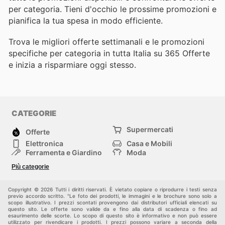
per categoria. Tieni d'occhio le prossime promozioni e
pianifica la tua spesa in modo efficiente.
Trova le migliori offerte settimanali e le promozioni
specifiche per categoria in tutta Italia su 365 Offerte
e inizia a risparmiare oggi stesso.
CATEGORIE
Supermercati
Offerte
Elettronica
Casa e Mobili
Ferramenta e Giardino
Moda
Salute e Bellezza
Sport e tempo libero
Più categorie
Bambini e Neonati
Animali Domestici
Altri
Copyright © 2026 Tutti i diritti riservati. È vietato copiare o riprodurre i testi senza
previo accordo scritto. "Le foto dei prodotti, le immagini e le brochure sono solo a
scopo illustrativo. I prezzi scontati provengono dai distributori ufficiali elencati su
questo sito. Le offerte sono valide da e fino alla data di scadenza o fino ad
esaurimento delle scorte. Lo scopo di questo sito è informativo e non può essere
utilizzato per rivendicare i prodotti. I prezzi possono variare a seconda della