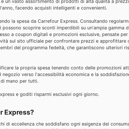
e un vasto assortimento di prodotti di alta qualità a prezzi
'anno, facendo acquisti intelligenti e convenienti.
cendo la spesa da Carrefour Express. Consultando regolarm
ienti possono scoprire sconti imperdibili su un'ampia gamma d
ccesso a coupon digitali e promozioni esclusive, pensate per
ovità sul sito ufficiale per confrontare prezzi e approfittare
i membri del programma fedeltà, che garantiscono ulteriori ri
nificare la propria spesa tenendo conto delle promozioni att
l negozio verso l'accessibilità economica e la soddisfazione
di mano per tutti.
xpress e goditi risparmi esclusivi ogni giorno.
ur Express?
hi di eccellenza che soddisfano ogni esigenza dei consumato