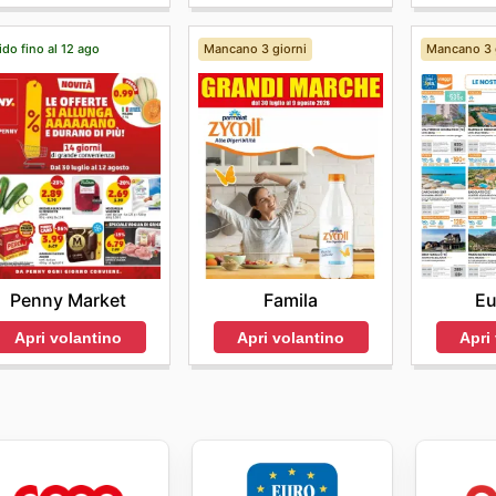
ido fino al 12 ago
Mancano 3 giorni
Mancano 3 
Penny Market
Famila
Eu
Apri volantino
Apri volantino
Apri