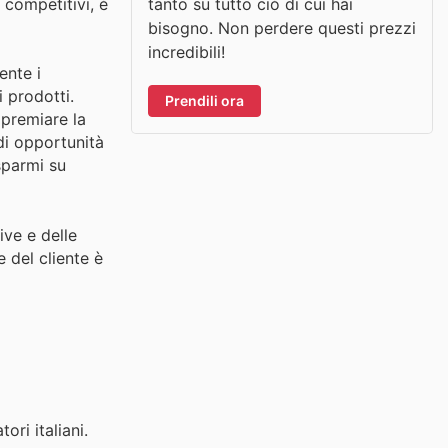
tanto su tutto ciò di cui hai
 competitivi, è
bisogno. Non perdere questi prezzi
incredibili!
ente i
i prodotti.
Prendili ora
 premiare la
 di opportunità
sparmi su
ive e delle
 del cliente è
ri italiani.