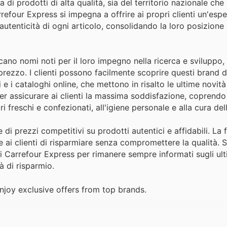
i prodotti di alta qualità, sia del territorio nazionale che
rrefour Express si impegna a offrire ai propri clienti un'espe
utenticità di ogni articolo, consolidando la loro posizion
ano nomi noti per il loro impegno nella ricerca e sviluppo, 
-prezzo. I clienti possono facilmente scoprire questi brand d
i e i cataloghi online, che mettono in risalto le ultime novi
er assicurare ai clienti la massima soddisfazione, coprendo
 freschi e confezionati, all'igiene personale e alla cura del
di prezzi competitivi su prodotti autentici e affidabili. La
 ai clienti di risparmiare senza compromettere la qualità. Si
i Carrefour Express per rimanere sempre informati sugli ultim
à di risparmio.
joy exclusive offers from top brands.