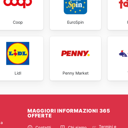
Coop
EuroSpin
Lidl
Penny Market
MAGGIORI INFORMAZIONI 365
OFFERTE
ca
Termini e
Contatti
Chi siamo