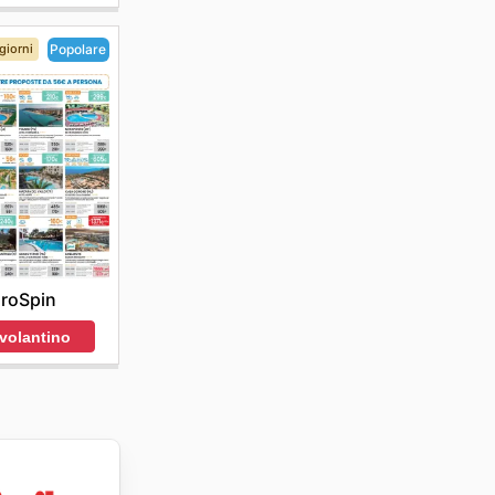
giorni
Popolare
roSpin
 volantino