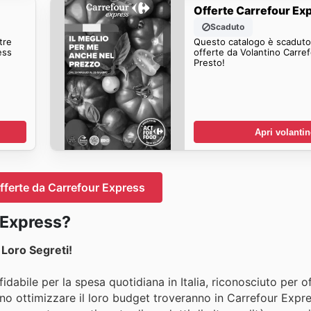
Offerte Carrefour Ex
Scaduto
tre
Questo catalogo è scaduto.
ess
offerte da Volantino Carre
Presto!
Apri volanti
offerte da Carrefour Express
 Express?
Loro Segreti!
dabile per la spesa quotidiana in Italia, riconosciuto per of
ano ottimizzare il loro budget troveranno in Carrefour Expre