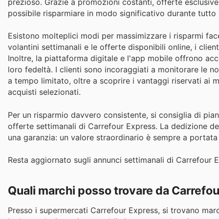
prezioso. Grazie a promozioni costanti, offerte esclusive 
possibile risparmiare in modo significativo durante tutto l
Esistono molteplici modi per massimizzare i risparmi fa
volantini settimanali e le offerte disponibili online, i cl
Inoltre, la piattaforma digitale e l'app mobile offrono a
loro fedeltà. I clienti sono incoraggiati a monitorare le n
a tempo limitato, oltre a scoprire i vantaggi riservati a
acquisti selezionati.
Per un risparmio davvero consistente, si consiglia di pia
offerte settimanali di Carrefour Express. La dedizione de
una garanzia: un valore straordinario è sempre a portata 
Resta aggiornato sugli annunci settimanali di Carrefour E
Quali marchi posso trovare da Carrefo
Presso i supermercati Carrefour Express, si trovano marc