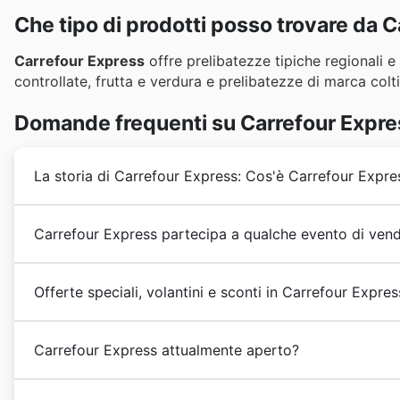
Che tipo di prodotti posso trovare da 
Carrefour Express
offre prelibatezze tipiche regionali e
controllate, frutta e verdura e prelibatezze di marca colt
Domande frequenti su Carrefour Expre
La storia di Carrefour Express: Cos'è Carrefour Expre
Nel 2007 è stato creato il concetto di
Carrefour Exp
Carrefour Express partecipa a qualche evento di vend
proprietà del Gruppo Carrefour in località con piccole
Gima.
Certamente! Carrefour Express partecipa attivamente a
Offerte speciali, volantini e sconti in Carrefour Expres
fantastiche
offerte settimanali
e
sconti
per i tuoi acqu
volantini
, le
offerte settimanali
e le
brochure
per scop
Carrefour Express
è una catena di
minimarket
di pro
offerte estive, gli sconti per il ritorno a scuola, le pr
Carrefour Express attualmente aperto?
continenti.
Carrefour Express
è stato creato nel 2007 
vendite per il periodo di
Christmas
e
New Year
. Inol
Carrefour nel mondo.
Black Friday e Cyber Monday, e partecipa anche a ricor
Carrefour Express
apre le sue porte dal lunedì al sab