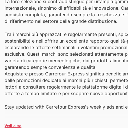
La loro selezione si contraddistingue per un’ampia gamma d
internazionale, sinonimo di affidabilità e innovazione. Ca
acquisto completa, garantendo sempre la freschezza e l'a
di riferimento nel settore della grande distribuzione.
Tra i marchi più apprezzati e regolarmente presenti, spicc
sostenibilità e nell'offrire un eccellente rapporto qualità
esplorando le offerte settimanali, i volantini promozional
esclusive. Questi marchi sono selezionati attentamente p
varietà di categorie merceologiche, dai prodotti alimentari
garantendo sempre convenienza e qualità.
Acquistare presso Carrefour Express significa beneficiare 
delle promozioni dedicate ai marchi più richiesti permette
lettori a consultare regolarmente le piattaforme digitali d
offerte a tempo limitato e per scoprire nuove opportunit
Stay updated with Carrefour Express's weekly ads and en
Vedi altro