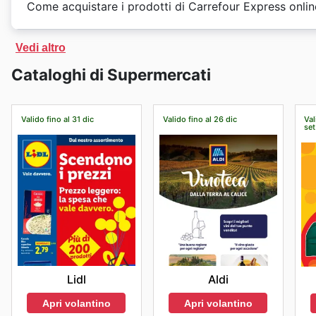
per offrirti sempre il massimo risparmio. Approfitta del
Come acquistare i prodotti di Carrefour Express onlin
visita e trovare i migliori prezzi.
Sul sito web di
Carrefour Express
non solo troverete 
Vedi altro
newsletter. Il negozio online offre anche una consegna
Cataloghi di Supermercati
professionale per tutti i suoi marchi e prodotti.
Valido fino al 31 dic
Valido fino al 26 dic
Val
set
Lidl
Aldi
Apri volantino
Apri volantino