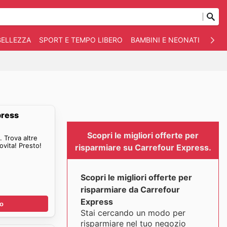
BELLEZZA
SPORT E TEMPO LIBERO
BAMBINI E NEONATI
ANIM
press
Scopri le migliori offerte per
 Trova altre
ovita! Presto!
risparmiare su Carrefour Express.
Scopri le migliori offerte per
risparmiare da Carrefour
Express
no
Stai cercando un modo per
risparmiare nel tuo negozio