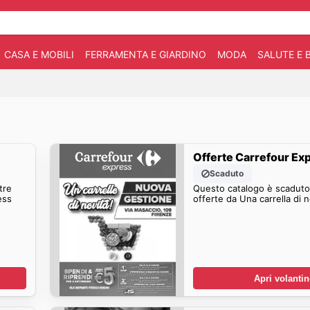
CASA E MOBILI
FERRAMENTA E GIARDINO
MODA
SALUTE E 
Offerte Carrefour Ex
Scaduto
tre
Questo catalogo è scaduto.
ess
offerte da Una carrella di n
Apri volanti