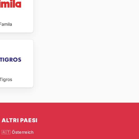
Famila
Tigros
ALTRI PAESI
🇦🇹 Österreich