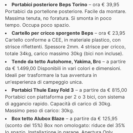
Portabici posteriore Beps Torino
– ora € 39,95
Portabici da portellone posteriore. Facile da montare.
Massima tenuta, no foratura. Si smonta in poco
tempo. Occupa poco spazio.
Cartello per cricco sporgente Beps
– ora € 23,95
Cartello conforme a CEE, in materiale plastico, con
strisce riflettenti. Spessore 2mm. 4 strisce per cricco,
totale 34kg, carico massimo 30kg (bici non incluse).
Tende da tetto Autohome, Yakima, Brc
– a partire
da € 1.499,00 Disponibili in vari colori e dimensioni.
Ideali per trasformare la tua avventura in
un'esperienza di campeggio unica.
Portabici Thule Easy Fold 3
– a partire da € 815,00
Portabici con piattaforma per 2 o 3 bici, con sistema
di aggancio rapido. Capacità di carico di 30kg.
Massimo peso di carico: 30kg.
Box tetto Alubox Blaze
– a partire da € 125,95
(sconto del 15%) Box non omologato: riduce del 35%
lo spazio. Installazione in garage. Apertura Only.