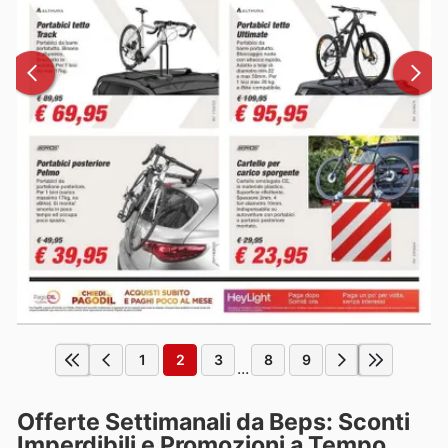
1
2
3
8
9
...
Offerte Settimanali da Beps: Sconti
Imperdibili e Promozioni a Tempo