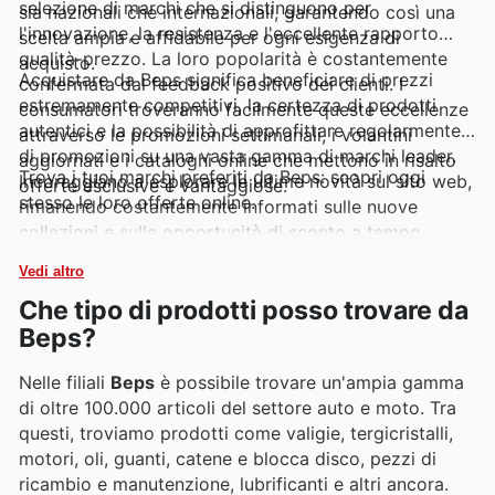
selezione di marchi che si distinguono per
sia nazionali che internazionali, garantendo così una
l'innovazione, la resistenza e l'eccellente rapporto
scelta ampia e affidabile per ogni esigenza di
qualità-prezzo. La loro popolarità è costantemente
acquisto.
Acquistare da Beps significa beneficiare di prezzi
confermata dal feedback positivo dei clienti. I
estremamente competitivi, la certezza di prodotti
consumatori troveranno facilmente queste eccellenze
autentici e la possibilità di approfittare regolarmente
attraverso le promozioni settimanali, i volantini
di promozioni su una vasta gamma di marchi leader.
aggiornati e i cataloghi online che mettono in risalto
Trova i tuoi marchi preferiti da Beps: scopri oggi
Incoraggiano a esplorare le ultime novità sul sito web,
offerte esclusive e vantaggiose.
stesso le loro offerte online.
rimanendo costantemente informati sulle nuove
collezioni e sulle opportunità di sconto a tempo
limitato.
Vedi altro
Che tipo di prodotti posso trovare da
Beps?
Nelle filiali
Beps
è possibile trovare un'ampia gamma
di oltre 100.000 articoli del settore auto e moto. Tra
questi, troviamo prodotti come valigie, tergicristalli,
motori, oli, guanti, catene e blocca disco, pezzi di
ricambio e manutenzione, lubrificanti e altri ancora.