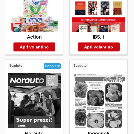
IBS.it
Action
Apri volantino
Apri volantino
Scaduto
Scaduto
Popolare
Ingegnoli
Norauto