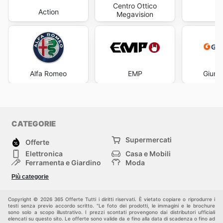
Centro Ottico
Action
Fa
Megavision
Alfa Romeo
EMP
Giunti
CATEGORIE
Supermercati
Offerte
Elettronica
Casa e Mobili
Ferramenta e Giardino
Moda
Salute e Bellezza
Sport e tempo libero
Più categorie
Bambini e Neonati
Animali Domestici
Altri
Copyright © 2026 365 Offerte Tutti i diritti riservati. È vietato copiare o riprodurre i
testi senza previo accordo scritto. "Le foto dei prodotti, le immagini e le brochure
sono solo a scopo illustrativo. I prezzi scontati provengono dai distributori ufficiali
elencati su questo sito. Le offerte sono valide da e fino alla data di scadenza o fino ad