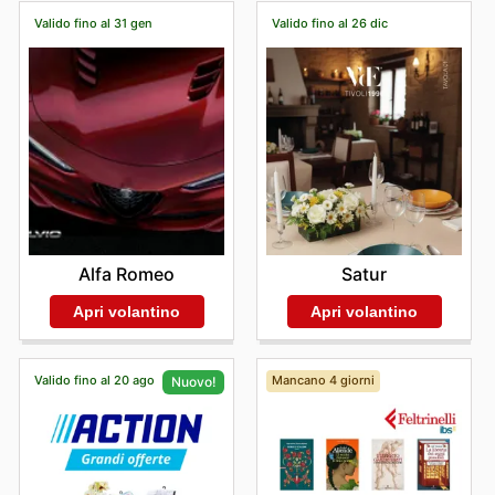
fine stagione (Saldi) e le promozioni per la Festa della
Valido fino al 31 gen
Valido fino al 26 dic
Liberazione. Naviga comodamente i volantini e le
brochure sul nostro sito per pianificare i tuoi acquisti e
non perdere nemmeno un'occasione di risparmio nei
negozi Beps.
Alfa Romeo
Satur
Apri volantino
Apri volantino
Valido fino al 20 ago
Mancano 4 giorni
Nuovo!