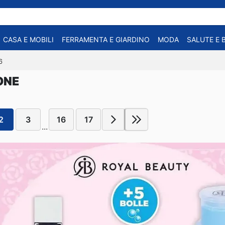
CASA E MOBILI
FERRAMENTA E GIARDINO
MODA
SALUTE E 
6
ONE
2
3
16
17
...