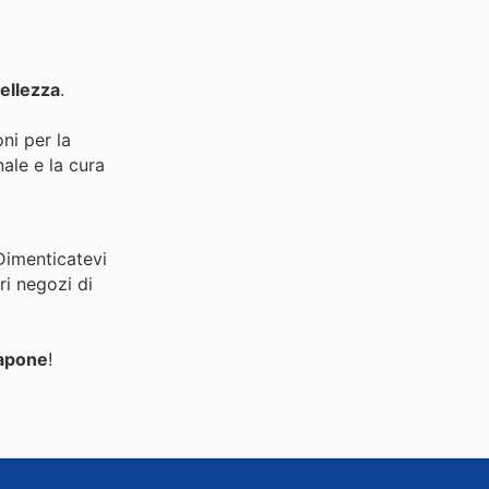
Bellezza
.
ni per la
nale e la cura
 Dimenticatevi
ri negozi di
apone
!