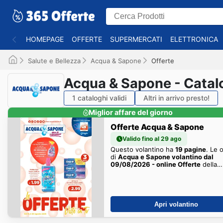
HOMEPAGE
OFFERTE
SUPERMERCATI
ELETTRONICA
Salute e Bellezza
Acqua & Sapone
Offerte
Acqua & Sapone - Catalo
1 cataloghi validi
Altri in arrivo presto!
Miglior affare del giorno
Offerte Acqua & Sapone
Valido fino al 29 ago
Questo volantino ha
19 pagine
. Le 
di
Acqua e Sapone volantino dal
09/08/2026 - online Offerte
della
settimana sono qui!
Apri volantino