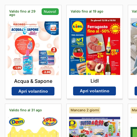
Valido fino al 29
Valido fino al 19 ago
Val
Nuovo!
ago
Lidl
Acqua & Sapone
Apri volantino
Apri volantino
Valido fino al 31 ago
Mancano 2 giorni
Ma