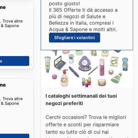
posto giusto!
one
Il 365 Offerte ti dà accesso a
più di negozi di Salute e
 Trova altre
Bellezza in Italia, compresi i
a & Sapone
Acqua & Sapone e molti altri.
Sfogliare i volantini
no
one
I cataloghi settimanali dei tuoi
 Trova altre
negozi preferiti
a & Sapone
Cerchi occasioni? Trova le migliori
offerte e sconti per risparmiare
tanto su tutto ciò di cui hai