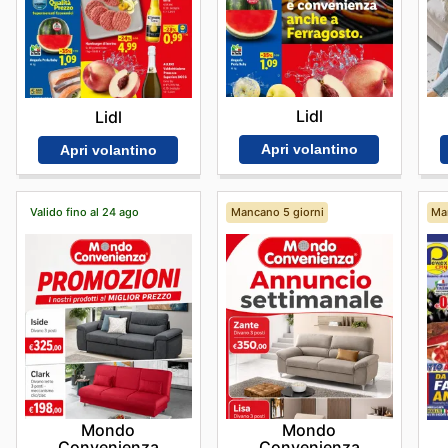
Lidl
Lidl
Apri volantino
Apri volantino
Valido fino al 24 ago
Mancano 5 giorni
Ma
Mondo
Mondo
Convenienza
Convenienza