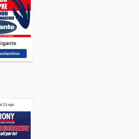
 Gigante
 volantino
al 23 ago