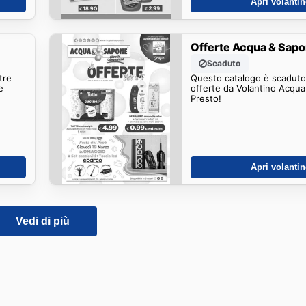
Apri volanti
Offerte Acqua & Sap
Scaduto
tre
Questo catalogo è scaduto.
e
offerte da Volantino Acqu
Presto!
Apri volanti
Vedi di più