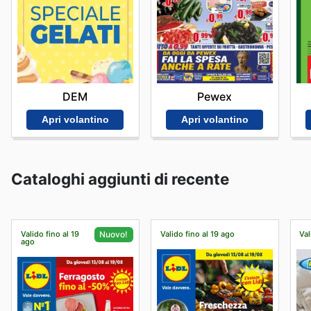
DEM
Pewex
Apri volantino
Apri volantino
Cataloghi aggiunti di recente
Valido fino al 19
Valido fino al 19 ago
Val
Nuovo!
ago