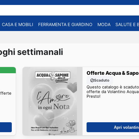
CASA E MOBILI
FERRAMENTA E GIARDINO
MODA
SALUTE E 
ghi settimanali
Offerte Acqua & Sap
Scaduto
Questo catalogo è scaduto.
offerte da Volantino Acqu
offerte
Presto!
Apri volanti