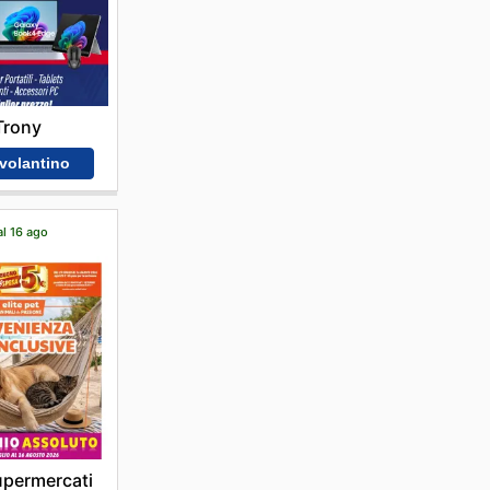
Trony
 volantino
al 16 ago
Supermercati