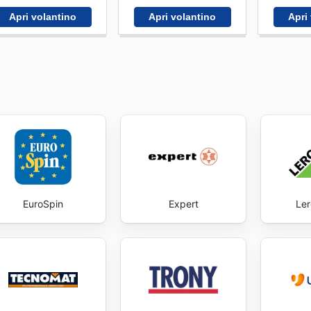
Apri volantino
Apri volantino
Apri
EuroSpin
Expert
Ler