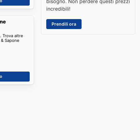
bisogno. Non perdere questi prezzi
no
incredibili!
one
Prendili ora
 Trova altre
a & Sapone
no