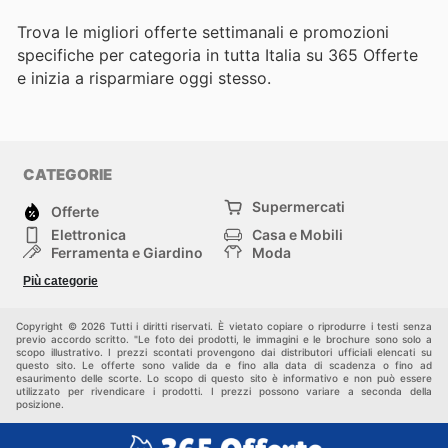
Trova le migliori offerte settimanali e promozioni
specifiche per categoria in tutta Italia su 365 Offerte
e inizia a risparmiare oggi stesso.
CATEGORIE
Supermercati
Offerte
Elettronica
Casa e Mobili
Ferramenta e Giardino
Moda
Salute e Bellezza
Sport e tempo libero
Più categorie
Bambini e Neonati
Animali Domestici
Altri
Copyright © 2026 Tutti i diritti riservati. È vietato copiare o riprodurre i testi senza
previo accordo scritto. "Le foto dei prodotti, le immagini e le brochure sono solo a
scopo illustrativo. I prezzi scontati provengono dai distributori ufficiali elencati su
questo sito. Le offerte sono valide da e fino alla data di scadenza o fino ad
esaurimento delle scorte. Lo scopo di questo sito è informativo e non può essere
utilizzato per rivendicare i prodotti. I prezzi possono variare a seconda della
posizione.