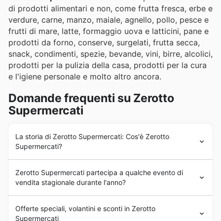
di prodotti alimentari e non, come frutta fresca, erbe e
verdure, carne, manzo, maiale, agnello, pollo, pesce e
frutti di mare, latte, formaggio uova e latticini, pane e
prodotti da forno, conserve, surgelati, frutta secca,
snack, condimenti, spezie, bevande, vini, birre, alcolici,
prodotti per la pulizia della casa, prodotti per la cura
e l'igiene personale e molto altro ancora.
Domande frequenti su Zerotto
Supermercati
La storia di Zerotto Supermercati: Cos'è Zerotto
Supermercati?
Zerotto Supermercati
è stata fondata anni fa in Italia.
Zerotto Supermercati partecipa a qualche evento di
Fin dall'inizio,
Zerotto Supermercati
ha puntato a
vendita stagionale durante l'anno?
fornire ai propri clienti un ampio assortimento di prodotti
freschi e di alta qualità, principalmente nella regione di
Zerotto Supermercati partecipa attivamente a tutte le
Caserta. Negli anni successivi,
Zerotto Supermercati
Offerte speciali, volantini e sconti in Zerotto
principali
promozioni stagionali
e
offerte settimanali
ha subito un forte processo di espansione commerciale
Supermercati