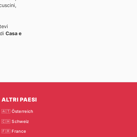
cuscini,
tevi
 di
Casa e
ALTRI PAESI
🇦🇹 Österreich
🇨🇭 Schweiz
🇫🇷 France