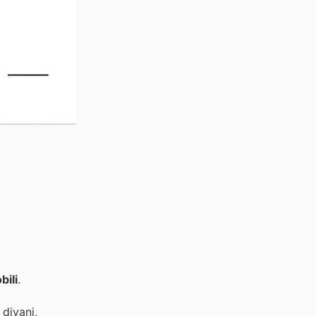
bili
.
 divani,