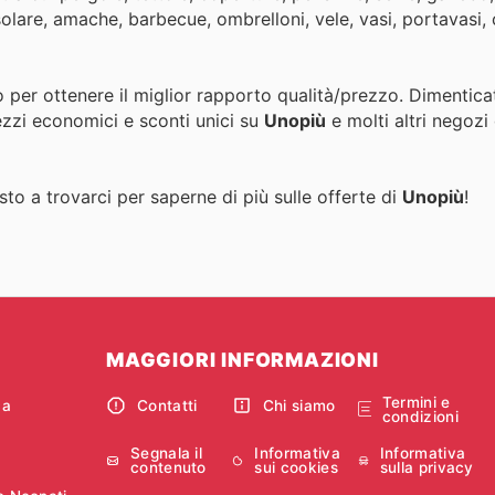
 solare, amache, barbecue, ombrelloni, vele, vasi, portavasi, 
o per ottenere il miglior rapporto qualità/prezzo. Dimentica
ezzi economici e sconti unici su
Unopiù
e molti altri negozi
to a trovarci per saperne di più sulle offerte di
Unopiù
!
MAGGIORI INFORMAZIONI
Termini e
ca
Contatti
Chi siamo
condizioni
Segnala il
Informativa
Informativa
contenuto
sui cookies
sulla privacy