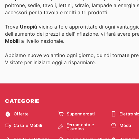
poltrone, sedie, tavoli, lettini, sdraio, lampade a energia
accessori per la tavola e molti altri prodotti.
Trova
Unopiù
vicino a te e approfittate di ogni vantaggi
dell'aumento dei prezzi e dell'inflazione.
vi farà avere pr
Mobili
a livello nazionale.
Abbiamo nuove volantino ogni giorno, quindi tornate pres
Visitate
per iniziare oggi a risparmiare.
CATEGORIE
Offerte
Supermercati
Elettroni
Ferramenta e
Casa e Mobili
Moda
Giardino