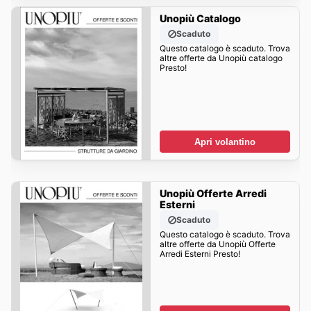
Unopiù Catalogo
Scaduto
Questo catalogo è scaduto. Trova
altre offerte da Unopiù catalogo
Presto!
Apri volantino
Unopiù Offerte Arredi
Esterni
Scaduto
Questo catalogo è scaduto. Trova
altre offerte da Unopiù Offerte
Arredi Esterni Presto!