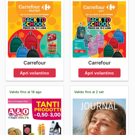
Carrefour
Carrefour
Apri volantino
Apri volantino
Valido fino al 18 ago
Valido fino al 2 set