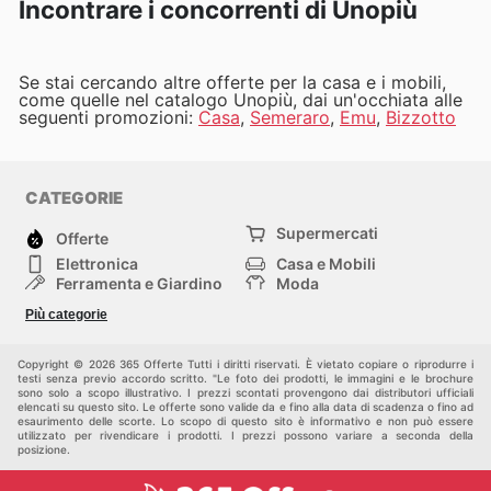
Incontrare i concorrenti di Unopiù
Se stai cercando altre offerte per la casa e i mobili,
come quelle nel catalogo Unopiù, dai un'occhiata alle
seguenti promozioni:
Casa
,
Semeraro
,
Emu
,
Bizzotto
CATEGORIE
Supermercati
Offerte
Elettronica
Casa e Mobili
Ferramenta e Giardino
Moda
Salute e Bellezza
Sport e tempo libero
Più categorie
Bambini e Neonati
Animali Domestici
Altri
Copyright © 2026 365 Offerte Tutti i diritti riservati. È vietato copiare o riprodurre i
testi senza previo accordo scritto. "Le foto dei prodotti, le immagini e le brochure
sono solo a scopo illustrativo. I prezzi scontati provengono dai distributori ufficiali
elencati su questo sito. Le offerte sono valide da e fino alla data di scadenza o fino ad
esaurimento delle scorte. Lo scopo di questo sito è informativo e non può essere
utilizzato per rivendicare i prodotti. I prezzi possono variare a seconda della
posizione.