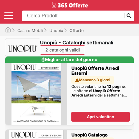
Casa e Mobili
Unopiù
Offerte
Unopiù - Cataloghi settimanali
2 cataloghi validi
Miglior affare del giorno
Unopiù Offerte Arredi
Esterni
Mancano 3 giorni
Questo volantino ha
12 pagine
.
Le offerte di
Unopiù Offerte
Arredi Esterni
della settimana
sono qui!
Apri volantino
Unopiù Catalogo