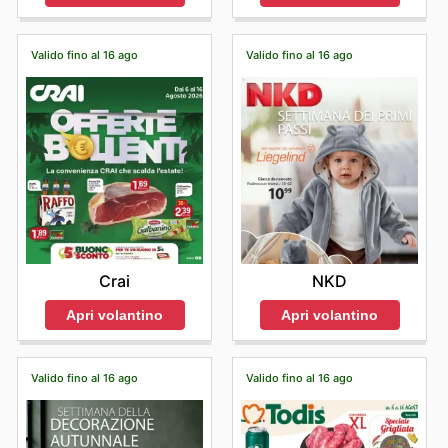
Valido fino al 16 ago
Valido fino al 16 ago
Crai
NKD
Apri volantino
Apri volantino
Valido fino al 16 ago
Valido fino al 16 ago