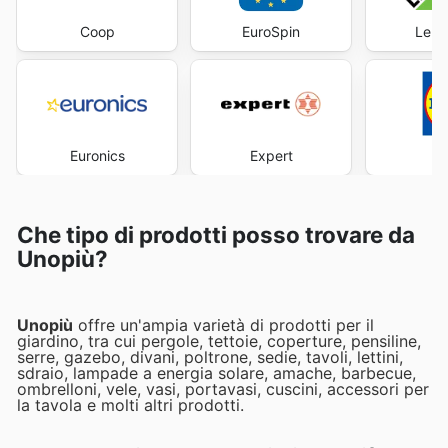
Coop
EuroSpin
Lero
Euronics
Expert
Che tipo di prodotti posso trovare da
Unopiù?
Unopiù
offre un'ampia varietà di prodotti per il
giardino, tra cui pergole, tettoie, coperture, pensiline,
serre, gazebo, divani, poltrone, sedie, tavoli, lettini,
sdraio, lampade a energia solare, amache, barbecue,
ombrelloni, vele, vasi, portavasi, cuscini, accessori per
la tavola e molti altri prodotti.