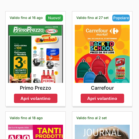
Valido fino al 16 ago
Valido fino al 27 set
Nuovo!
Popolare
Primo Prezzo
Carrefour
Apri volantino
Apri volantino
Valido fino al 18 ago
Valido fino al 2 set