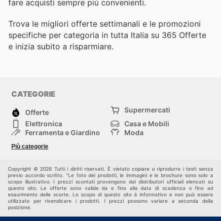
fare acquisti sempre più convenienti.
Trova le migliori offerte settimanali e le promozioni
specifiche per categoria in tutta Italia su 365 Offerte
e inizia subito a risparmiare.
CATEGORIE
Supermercati
Offerte
Elettronica
Casa e Mobili
Ferramenta e Giardino
Moda
Salute e Bellezza
Sport e tempo libero
Più categorie
Bambini e Neonati
Animali Domestici
Altri
Copyright © 2026 Tutti i diritti riservati. È vietato copiare o riprodurre i testi senza
previo accordo scritto. "Le foto dei prodotti, le immagini e le brochure sono solo a
scopo illustrativo. I prezzi scontati provengono dai distributori ufficiali elencati su
questo sito. Le offerte sono valide da e fino alla data di scadenza o fino ad
esaurimento delle scorte. Lo scopo di questo sito è informativo e non può essere
utilizzato per rivendicare i prodotti. I prezzi possono variare a seconda della
posizione.