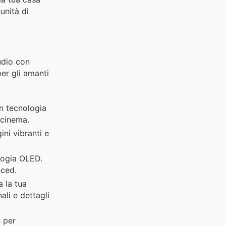
unità di
audio con
er gli amanti
n tecnologia
 cinema.
ni vibranti e
ologia OLED.
nced.
 la tua
ali e dettagli
 per