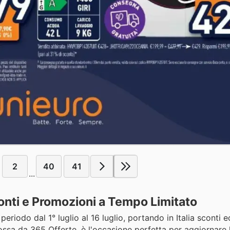
2
40
41
...
onti e Promozioni a Tempo Limitato
 periodo dal 1° luglio al 16 luglio, portando in Italia sconti 
sa da 365 Offerte, è l'occasione perfetta per aggiornare 