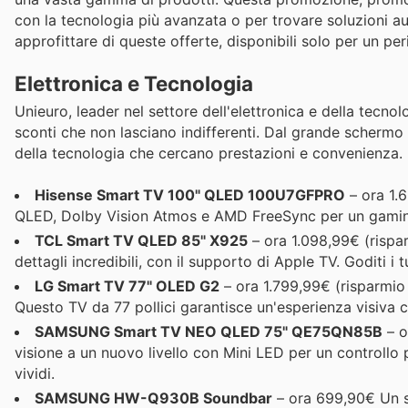
con la tecnologia più avanzata o per trovare soluzioni aud
approfittare di queste offerte, disponibili solo per un per
Elettronica e Tecnologia
Unieuro, leader nel settore dell'elettronica e della tecno
sconti che non lasciano indifferenti. Dal grande schermo 
della tecnologia che cercano prestazioni e convenienza.
Hisense Smart TV 100" QLED 100U7GFPRO
– ora 1.
QLED, Dolby Vision Atmos e AMD FreeSync per un gaming f
TCL Smart TV QLED 85" X925
– ora 1.098,99€ (rispa
dettagli incredibili, con il supporto di Apple TV. Goditi i
LG Smart TV 77" OLED G2
– ora 1.799,99€ (risparmio 
Questo TV da 77 pollici garantisce un'esperienza visiva 
SAMSUNG Smart TV NEO QLED 75" QE75QN85B
– o
visione a un nuovo livello con Mini LED per un controllo p
vividi.
SAMSUNG HW-Q930B Soundbar
– ora 699,90€ Un s