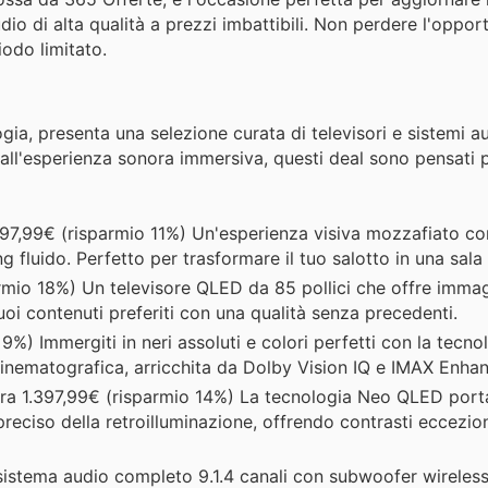
io di alta qualità a prezzi imbattibili. Non perdere l'opport
iodo limitato.
logia, presenta una selezione curata di televisori e sistemi 
all'esperienza sonora immersiva, questi deal sono pensati p
697,99€ (risparmio 11%) Un'esperienza visiva mozzafiato co
luido. Perfetto per trasformare il tuo salotto in una sala
rmio 18%) Un televisore QLED da 85 pollici che offre immagi
 tuoi contenuti preferiti con una qualità senza precedenti.
9%) Immergiti in neri assoluti e colori perfetti con la tecn
cinematografica, arricchita da Dolby Vision IQ e IMAX Enha
ra 1.397,99€ (risparmio 14%) La tecnologia Neo QLED porta
reciso della retroilluminazione, offrendo contrasti eccezion
istema audio completo 9.1.4 canali con subwoofer wireless