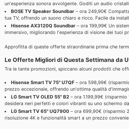
un'esperienza sonora avvolgente. Goditi un audio cristalli
BOSE TV Speaker Soundbar
– ora 249,90€ Compatta m
tua TV, offrendo un suono chiaro e ricco. Facile da install
Hisense AX3120Q Soundbar
– ora 199,99€ Un sistem
immersivo, migliorando l'esperienza di visione dei tuoi p
Approfitta di queste offerte straordinarie prima che term
Le Offerte Migliori di Questa Settimana da 
Tra le tante promozioni, spiccano alcuni prodotti che of
Hisense Smart TV 75" U7QF
– ora 598,99€ (risparmio
prezzo eccezionale, offrendo un'ottima qualità d'immagi
LG Smart TV OLED 55" B2
– ora 1.199,99€ (risparmio 
desidera neri perfetti e colori vibranti su uno schermo da 
LG Smart TV 65" UQ7900
– ora 699,90€ (risparmio 22
risoluzione 4K e funzionalità smart a un prezzo convenie