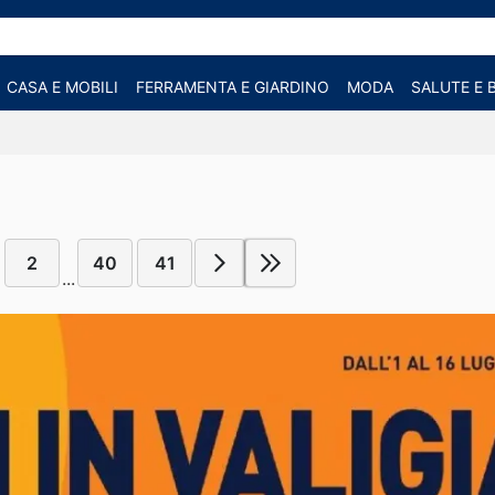
CASA E MOBILI
FERRAMENTA E GIARDINO
MODA
SALUTE E 
2
40
41
...