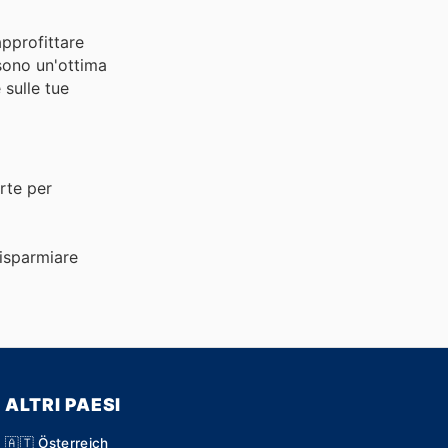
approfittare
 sono un'ottima
 sulle tue
rte per
risparmiare
ALTRI PAESI
🇦🇹 Österreich