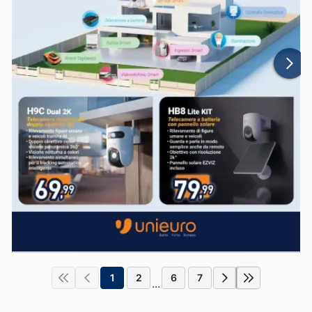
1
2
6
7
...