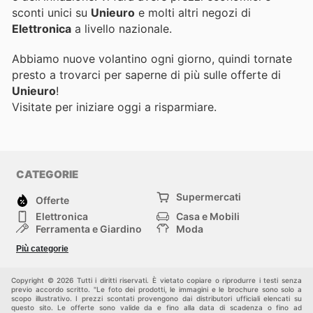
sconti unici su
Unieuro
e molti altri negozi di
Elettronica
a livello nazionale.
Abbiamo nuove volantino ogni giorno, quindi tornate
presto a trovarci per saperne di più sulle offerte di
Unieuro
!
Visitate
per iniziare oggi a risparmiare.
CATEGORIE
Supermercati
Offerte
Elettronica
Casa e Mobili
Ferramenta e Giardino
Moda
Salute e Bellezza
Sport e tempo libero
Più categorie
Bambini e Neonati
Animali Domestici
Altri
Copyright © 2026 Tutti i diritti riservati. È vietato copiare o riprodurre i testi senza
previo accordo scritto. "Le foto dei prodotti, le immagini e le brochure sono solo a
scopo illustrativo. I prezzi scontati provengono dai distributori ufficiali elencati su
questo sito. Le offerte sono valide da e fino alla data di scadenza o fino ad