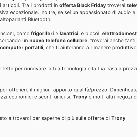
rticoli. Tra i prodotti in
offerta Black Friday
troverai
tele
isiva eccezionale. Inoltre, se sei un appassionato di audio e
ltoparlanti Bluetooth.
ensioni, come
frigoriferi
e
lavatrici
, e piccoli
elettrodomesti
i cercando un
nuovo telefono cellulare
, troverai anche tanti
computer portatili
, che ti aiuteranno a rimanere produttiv
fetta per rinnovare la tua tecnologia e la tua casa a prezz
per ottenere il miglior rapporto qualità/prezzo. Dimenticat
ezzi economici e sconti unici su
Trony
e molti altri negozi 
to a trovarci per saperne di più sulle offerte di
Trony
!