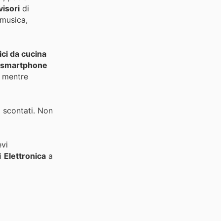
visori
di
 musica,
ci da cucina
smartphone
o mentre
i scontati. Non
evi
di
Elettronica
a