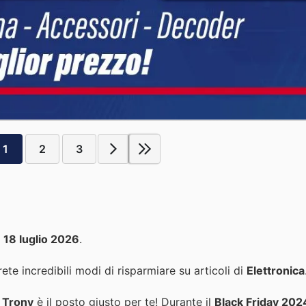
1
2
3
l
18 luglio 2026
.
ete incredibili modi di risparmiare su articoli di
Elettronica
,
Trony
è il posto giusto per te! Durante il
Black Friday 202