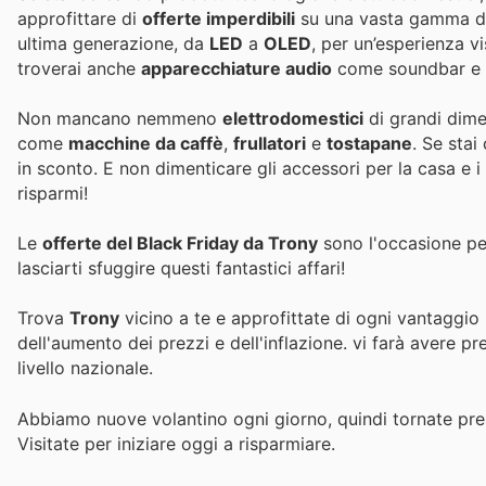
approfittare di
offerte imperdibili
su una vasta gamma di a
ultima generazione, da
LED
a
OLED
, per un’esperienza v
troverai anche
apparecchiature audio
come soundbar e a
Non mancano nemmeno
elettrodomestici
di grandi dim
come
macchine da caffè
,
frullatori
e
tostapane
. Se sta
in sconto. E non dimenticare gli accessori per la casa e i
risparmi!
Le
offerte del Black Friday da Trony
sono l'occasione per
lasciarti sfuggire questi fantastici affari!
Trova
Trony
vicino a te e approfittate di ogni vantaggio 
dell'aumento dei prezzi e dell'inflazione.
vi farà avere pr
livello nazionale.
Abbiamo nuove volantino ogni giorno, quindi tornate pres
Visitate
per iniziare oggi a risparmiare.