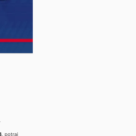
.
4
, potrai