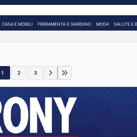
CASA E MOBILI
FERRAMENTA E GIARDINO
MODA
SALUTE E 
1
2
3