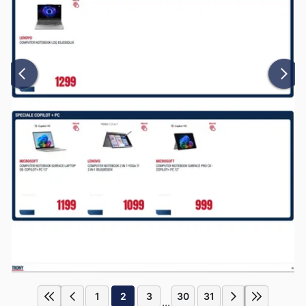
1
2
3
30
31
...