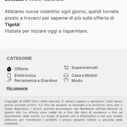
Abbiamo nuove volantino ogni giorno, quindi tornate
presto a trovarci per saperne di più sulle offerte di
Tigotà
!
Visitate
per iniziare oggi a risparmiare.
CATEGORIE
Supermercati
Offerte
Elettronica
Casa e Mobili
Ferramenta e Giardino
Moda
Salute e Bellezza
Sport e tempo libero
Più categorie
Bambini e Neonati
Animali Domestici
Altri
Copyright © 2026 Tutti i diritti riservati. È vietato copiare o riprodurre i testi senza
previo accordo scritto. "Le foto dei prodotti, le immagini e le brochure sono solo a
scopo illustrativo. I prezzi scontati provengono dai distributori ufficiali elencati su
questo sito. Le offerte sono valide da e fino alla data di scadenza o fino ad
esaurimento delle scorte. Lo scopo di questo sito è informativo e non può essere
utilizzato per rivendicare i prodotti. I prezzi possono variare a seconda della
posizione.