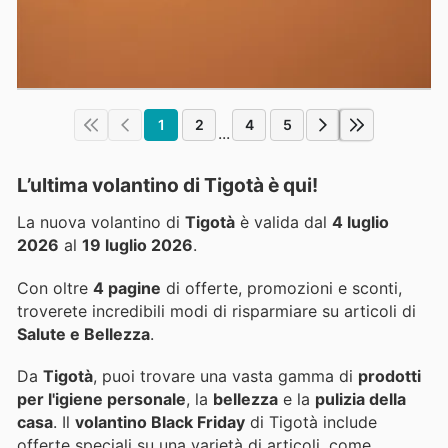
1
2
4
5
...
L’ultima volantino di Tigotà è qui!
La nuova volantino di
Tigotà
è valida dal
4 luglio
2026
al
19 luglio 2026
.
Con oltre
4 pagine
di offerte, promozioni e sconti,
troverete incredibili modi di risparmiare su articoli di
Salute e Bellezza
.
Da
Tigotà
, puoi trovare una vasta gamma di
prodotti
per l'igiene personale
, la
bellezza
e la
pulizia della
casa
. Il
volantino Black Friday
di Tigotà include
offerte speciali su una varietà di articoli, come