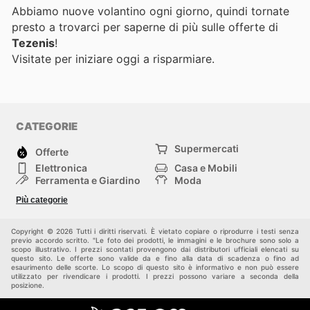
Abbiamo nuove volantino ogni giorno, quindi tornate
presto a trovarci per saperne di più sulle offerte di
Tezenis
!
Visitate
per iniziare oggi a risparmiare.
CATEGORIE
Supermercati
Offerte
Elettronica
Casa e Mobili
Ferramenta e Giardino
Moda
Salute e Bellezza
Sport e tempo libero
Più categorie
Bambini e Neonati
Animali Domestici
Altri
Copyright © 2026 Tutti i diritti riservati. È vietato copiare o riprodurre i testi senza
previo accordo scritto. "Le foto dei prodotti, le immagini e le brochure sono solo a
scopo illustrativo. I prezzi scontati provengono dai distributori ufficiali elencati su
questo sito. Le offerte sono valide da e fino alla data di scadenza o fino ad
esaurimento delle scorte. Lo scopo di questo sito è informativo e non può essere
utilizzato per rivendicare i prodotti. I prezzi possono variare a seconda della
posizione.