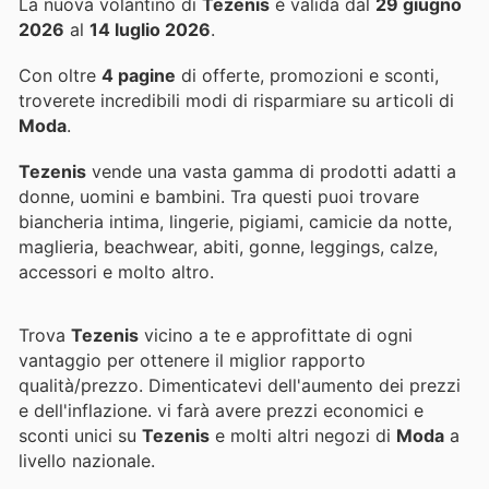
La nuova volantino di
Tezenis
è valida dal
29 giugno
2026
al
14 luglio 2026
.
Con oltre
4 pagine
di offerte, promozioni e sconti,
troverete incredibili modi di risparmiare su articoli di
Moda
.
Tezenis
vende una vasta gamma di prodotti adatti a
donne, uomini e bambini. Tra questi puoi trovare
biancheria intima, lingerie, pigiami, camicie da notte,
maglieria, beachwear, abiti, gonne, leggings, calze,
accessori e molto altro.
Trova
Tezenis
vicino a te e approfittate di ogni
vantaggio per ottenere il miglior rapporto
qualità/prezzo. Dimenticatevi dell'aumento dei prezzi
e dell'inflazione.
vi farà avere prezzi economici e
sconti unici su
Tezenis
e molti altri negozi di
Moda
a
livello nazionale.