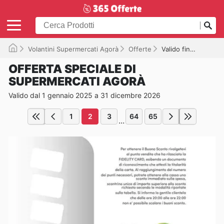
Volantini Supermercati Agorà
Offerte
Valido fino a 31/12/2026
OFFERTA SPECIALE DI
SUPERMERCATI AGORÀ
Valido dal 1 gennaio 2025 a 31 dicembre 2026
1
2
3
64
65
...