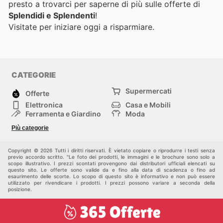
presto a trovarci per saperne di più sulle offerte di
Splendidi e Splendenti
!
Visitate
per iniziare oggi a risparmiare.
CATEGORIE
Supermercati
Offerte
Elettronica
Casa e Mobili
Ferramenta e Giardino
Moda
Salute e Bellezza
Sport e tempo libero
Più categorie
Bambini e Neonati
Animali Domestici
Altri
Copyright © 2026 Tutti i diritti riservati. È vietato copiare o riprodurre i testi senza
previo accordo scritto. "Le foto dei prodotti, le immagini e le brochure sono solo a
scopo illustrativo. I prezzi scontati provengono dai distributori ufficiali elencati su
questo sito. Le offerte sono valide da e fino alla data di scadenza o fino ad
esaurimento delle scorte. Lo scopo di questo sito è informativo e non può essere
utilizzato per rivendicare i prodotti. I prezzi possono variare a seconda della
posizione.