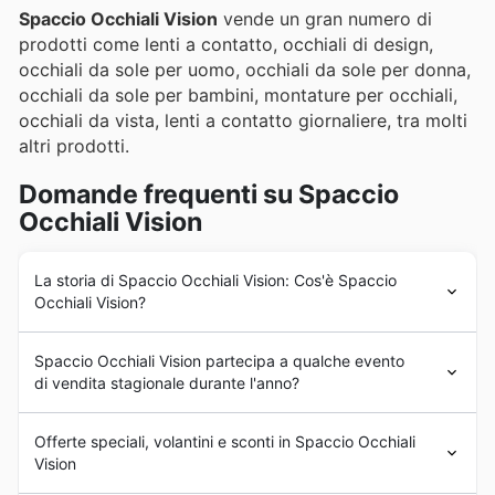
Spaccio Occhiali Vision
vende un gran numero di
prodotti come lenti a contatto, occhiali di design,
occhiali da sole per uomo, occhiali da sole per donna,
occhiali da sole per bambini, montature per occhiali,
occhiali da vista, lenti a contatto giornaliere, tra molti
altri prodotti.
Domande frequenti su Spaccio
Occhiali Vision
La storia di Spaccio Occhiali Vision: Cos'è Spaccio
Occhiali Vision?
Spaccio Occhiali Vision
è stata fondata nei primi anni
Spaccio Occhiali Vision partecipa a qualche evento
'80 in Italia e fin dall'inizio l'azienda produceva e
di vendita stagionale durante l'anno?
commercializzava occhiali da sole e occhiali da vista, sia
per il mercato italiano che per quello estero.
Spaccio
Certamente! Spaccio Occhiali Vision partecipa
Occhiali Vision
ha sempre avuto la missione di offrire ai
Offerte speciali, volantini e sconti in Spaccio Occhiali
attivamente a numerosi eventi di saldi stagionali durante
propri clienti prodotti di eccellente qualità e dal design
Vision
tutto l'anno, offrendo sconti imperdibili sui loro occhiali e
innovativo.
accessori. Per non perdere le ultime offerte e