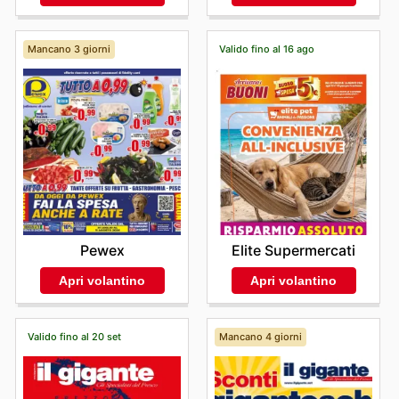
Mancano 3 giorni
Valido fino al 16 ago
Pewex
Elite Supermercati
Apri volantino
Apri volantino
Valido fino al 20 set
Mancano 4 giorni