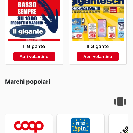
Il Gigante
Il Gigante
Apri volantino
Apri volantino
Marchi popolari