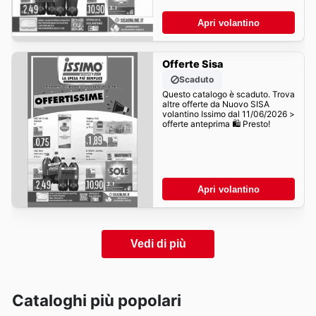
Apri volantino
Offerte Sisa
Scaduto
Questo catalogo è scaduto. Trova
altre offerte da Nuovo SISA
volantino Issimo dal 11/06/2026 >
offerte anteprima 🛍️ Presto!
Apri volantino
Vedi di più
Cataloghi più popolari