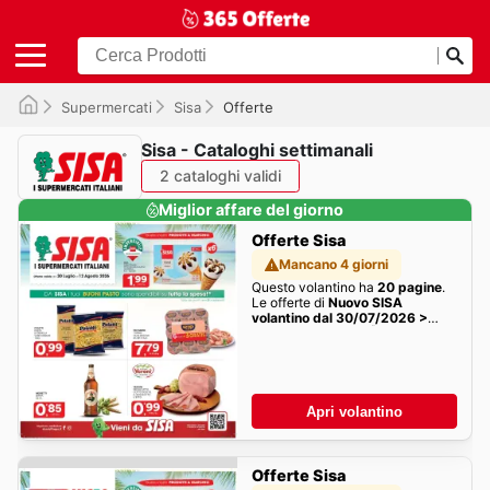
Supermercati
Sisa
Offerte
Sisa - Cataloghi settimanali
2 cataloghi validi
Miglior affare del giorno
Offerte Sisa
Mancano 4 giorni
Questo volantino ha
20 pagine
.
Le offerte di
Nuovo SISA
volantino dal 30/07/2026 >
offerte anteprima 🛍️
della
settimana sono qui!
Apri volantino
Offerte Sisa