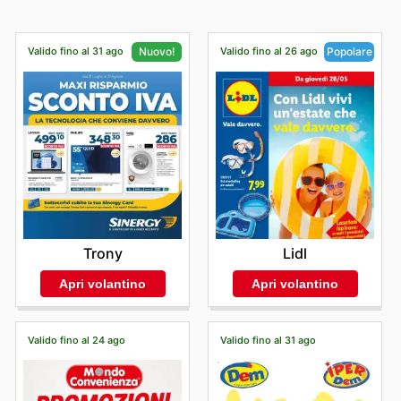
Valido fino al 31 ago
Valido fino al 26 ago
Nuovo!
Popolare
Trony
Lidl
Apri volantino
Apri volantino
Valido fino al 24 ago
Valido fino al 31 ago