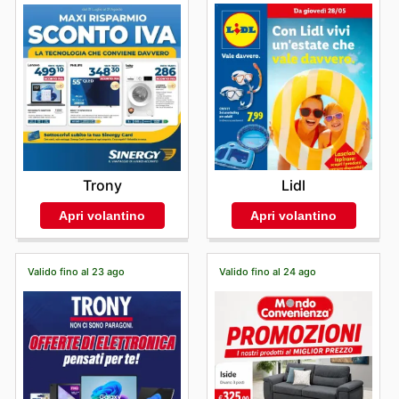
Lidl
Trony
Apri volantino
Apri volantino
Valido fino al 23 ago
Valido fino al 24 ago