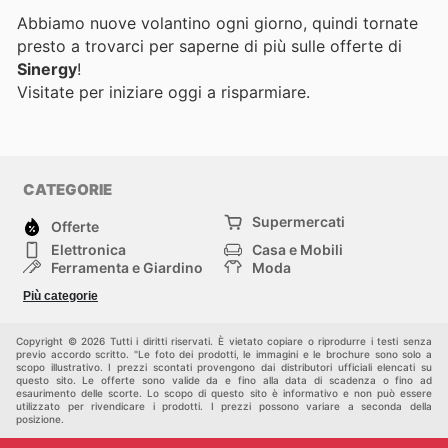
Abbiamo nuove volantino ogni giorno, quindi tornate
presto a trovarci per saperne di più sulle offerte di
Sinergy
!
Visitate
per iniziare oggi a risparmiare.
CATEGORIE
Supermercati
Offerte
Elettronica
Casa e Mobili
Ferramenta e Giardino
Moda
Salute e Bellezza
Sport e tempo libero
Più categorie
Bambini e Neonati
Animali Domestici
Altri
Copyright © 2026 Tutti i diritti riservati. È vietato copiare o riprodurre i testi senza
previo accordo scritto. "Le foto dei prodotti, le immagini e le brochure sono solo a
scopo illustrativo. I prezzi scontati provengono dai distributori ufficiali elencati su
questo sito. Le offerte sono valide da e fino alla data di scadenza o fino ad
esaurimento delle scorte. Lo scopo di questo sito è informativo e non può essere
utilizzato per rivendicare i prodotti. I prezzi possono variare a seconda della
posizione.