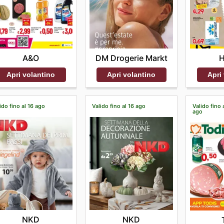
A&O
DM Drogerie Markt
H
Apri volantino
Apri volantino
Apri
ido fino al 16 ago
Valido fino al 16 ago
Valido fino 
ago
NKD
NKD