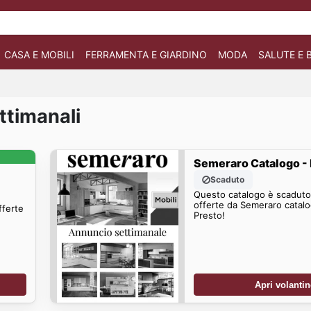
CASA E MOBILI
FERRAMENTA E GIARDINO
MODA
SALUTE E 
ttimanali
Semeraro Catalogo - 
Scaduto
Questo catalogo è scaduto.
offerte da Semeraro catalo
fferte
Presto!
Apri volanti