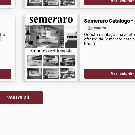
Apri volanti
Semeraro Catalogo - 
Scaduto
tre
Questo catalogo è scaduto.
li
offerte da Semeraro catalo
Presto!
Apri volanti
Vedi di più