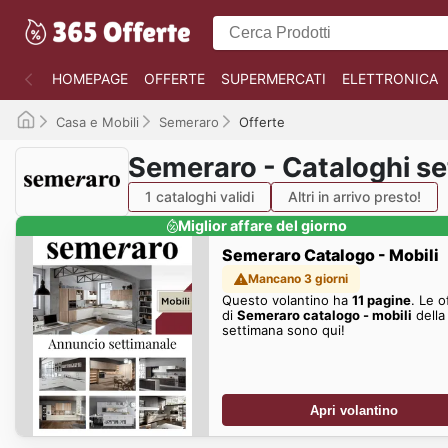
HOMEPAGE
OFFERTE
SUPERMERCATI
ELETTRONICA
Casa e Mobili
Semeraro
Offerte
Semeraro - Cataloghi se
1 cataloghi validi
Altri in arrivo presto!
Miglior affare del giorno
Semeraro Catalogo - Mobili
Mancano 3 giorni
Questo volantino ha
11 pagine
. Le o
di
Semeraro catalogo - mobili
della
settimana sono qui!
Apri volantino