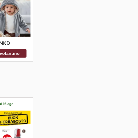
NKD
 volantino
al 16 ago