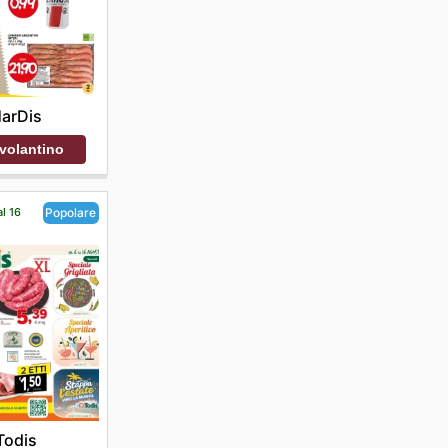
arDis
 volantino
al 16
Popolare
Todis