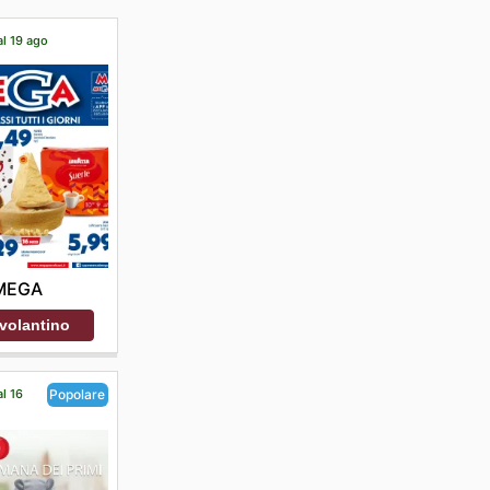
al 19 ago
MEGA
 volantino
al 16
Popolare