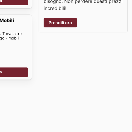
bisogno. Non perdere questi prezzi
no
incredibili!
Mobili
Prendili ora
 Trova altre
go - mobili
no