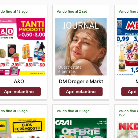
ido fino al 18 ago
Valido fino al 2 set
Valido fino 
A&O
DM Drogerie Markt
Apri volantino
Apri volantino
Apri
ido fino al 16 ago
Valido fino al 19 ago
Valido fino 
ago