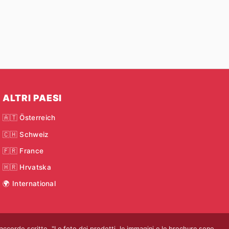
ALTRI PAESI
🇦🇹 Österreich
🇨🇭 Schweiz
🇫🇷 France
🇭🇷 Hrvatska
🌍 International
o accordo scritto. "Le foto dei prodotti, le immagini e le brochure sono