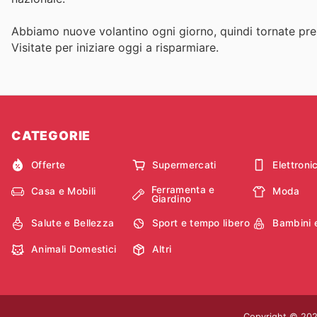
Abbiamo nuove volantino ogni giorno, quindi tornate pres
Visitate
per iniziare oggi a risparmiare.
CATEGORIE
Offerte
Supermercati
Elettroni
Ferramenta e
Casa e Mobili
Moda
Giardino
Salute e Bellezza
Sport e tempo libero
Bambini 
Animali Domestici
Altri
Copyright © 2026 