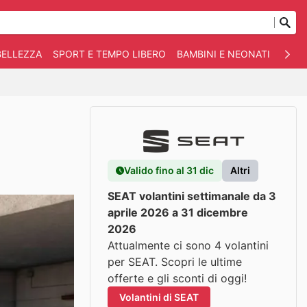
BELLEZZA
SPORT E TEMPO LIBERO
BAMBINI E NEONATI
ANIM
Valido fino al 31 dic
Altri
SEAT volantini settimanale da 3
aprile 2026 a 31 dicembre
2026
Attualmente ci sono 4 volantini
per SEAT. Scopri le ultime
offerte e gli sconti di oggi!
Volantini di SEAT