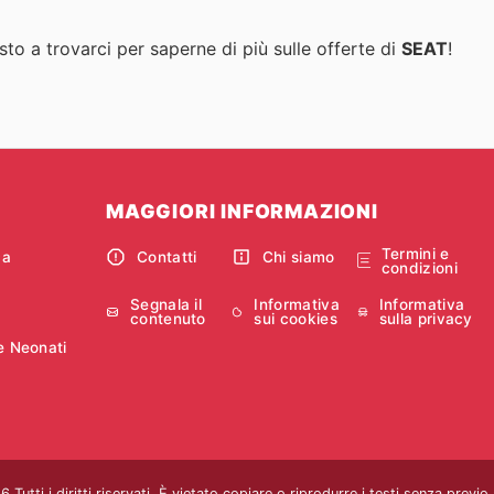
to a trovarci per saperne di più sulle offerte di
SEAT
!
MAGGIORI INFORMAZIONI
Termini e
ca
Contatti
Chi siamo
condizioni
Segnala il
Informativa
Informativa
contenuto
sui cookies
sulla privacy
e Neonati
Tutti i diritti riservati. È vietato copiare o riprodurre i testi senza previ