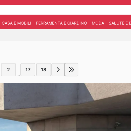
CASA E MOBILI
FERRAMENTA E GIARDINO
MODA
SALUTE E 
2
17
18
...