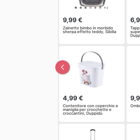
9,99 €
6,
Zainetto bimbo in morbido
Tapp
sherpa effetto teddy, Sibilla
super
Dupp
4,99 €
9,
Contenitore con coperchio e
Ombr
maniglia per crocchette e
croccantini, Duppidù