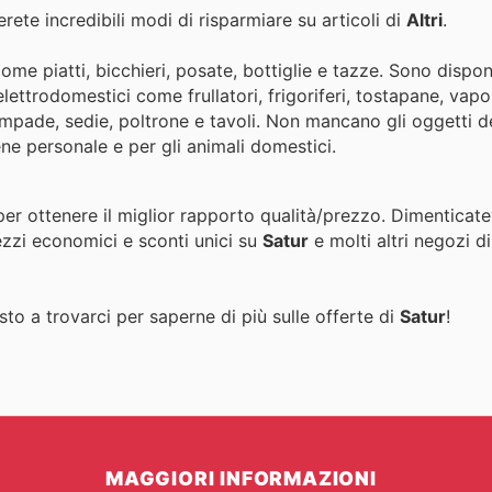
rete incredibili modi di risparmiare su articoli di
Altri
.
come piatti, bicchieri, posate, bottiglie e tazze. Sono dispon
elettrodomestici come frullatori, frigoriferi, tostapane, vapo
lampade, sedie, poltrone e tavoli. Non mancano gli oggetti d
iene personale e per gli animali domestici.
per ottenere il miglior rapporto qualità/prezzo. Dimenticate
ezzi economici e sconti unici su
Satur
e molti altri negozi d
to a trovarci per saperne di più sulle offerte di
Satur
!
MAGGIORI INFORMAZIONI