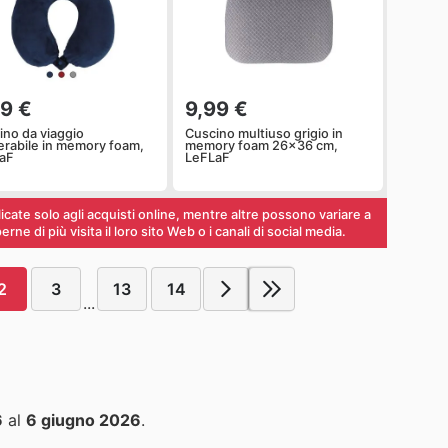
99 €
9,99 €
ino da viaggio
Cuscino multiuso grigio in
erabile in memory foam,
memory foam 26x36 cm,
aF
LeFLaF
ate solo agli acquisti online, mentre altre possono variare a
ne di più visita il loro sito Web o i canali di social media.
2
3
13
14
...
6
al
6 giugno 2026
.