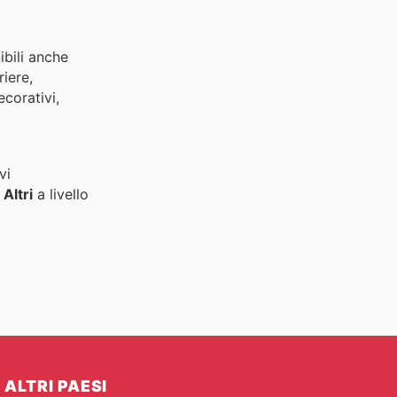
ibili anche
riere,
ecorativi,
vi
i
Altri
a livello
ALTRI PAESI