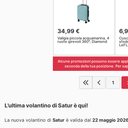
34,99 €
6,
Valigia piccola acquamarina, 4
Cusc
ruote girevoli 360°, Diamond
sfod
LeFL
Alcune promozioni possono essere applic
seconda della tua posizione. Per saper
1
L’ultima volantino di Satur è qui!
La nuova volantino di
Satur
è valida dal
22 maggio 202