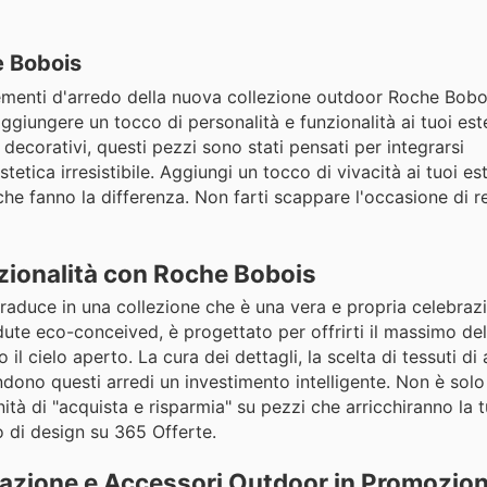
e Bobois
plementi d'arredo della nuova collezione outdoor Roche Bob
r aggiungere un tocco di personalità e funzionalità ai tuoi est
decorativi, questi pezzi sono stati pensati per integrarsi
ica irresistibile. Aggiungi un tocco di vivacità ai tuoi este
he fanno la differenza. Non farti scappare l'occasione di re
nzionalità con Roche Bobois
 traduce in una collezione che è una vera e propria celebrazi
edute eco-conceived, è progettato per offrirti il massimo de
il cielo aperto. La cura dei dettagli, la scelta di tessuti di 
rendono questi arredi un investimento intelligente. Non è sol
unità di "acquista e risparmia" su pezzi che arricchiranno la 
do di design su 365 Offerte.
inazione e Accessori Outdoor in Promozio