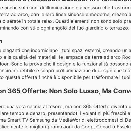
e anche soluzioni di illuminazione e accessori che trasfor
erra ad arco, con le loro linee sinuose e moderne, creano 
 o serate in totale relax. Questi elementi non sono solo prat
luminando con stile ogni angolo del tuo giardino o terrazzo.
n
eleganti che incorniciano i tuoi spazi esterni, creando un
 e la qualità dei materiali, le lampade da terra ad arco Ro
door. Sono la prova che il design e la funzionalità possono 
ncio irripetibile e scopri un'illuminazione di design che ti o
to questa offerta finché è disponibile per trasformare i tuoi
con 365 Offerte: Non Solo Lusso, Ma Con
sere una vera caccia al tesoro, ma con 365 Offerte diventa 
rmiare tempo e denaro, presentandoti i volantini più freschi 
tima Smart TV Samsung da MediaWorld, elettrodomestici De
plicemente le migliori promozioni da Coop, Conad o Esselu