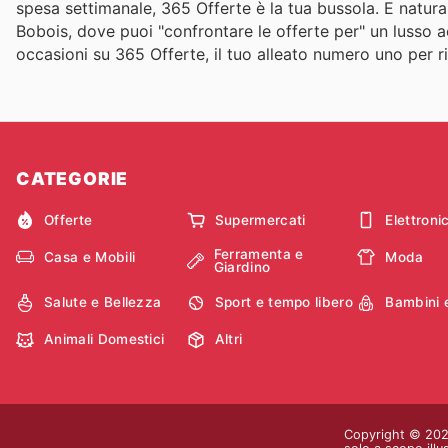
spesa settimanale, 365 Offerte è la tua bussola. E natur
Bobois, dove puoi "confrontare le offerte per" un lusso acce
occasioni su 365 Offerte, il tuo alleato numero uno per r
CATEGORIE
Offerte
Supermercati
Elettroni
Ferramenta e
Casa e Mobili
Moda
Giardino
Salute e Bellezza
Sport e tempo libero
Bambini 
Animali Domestici
Altri
Copyright © 2026 