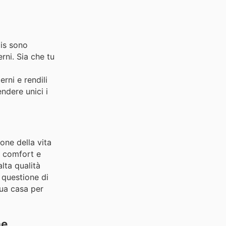
ois sono
erni. Sia che tu
rni e rendili
ndere unici i
one della vita
l comfort e
alta qualità
o questione di
tua casa per
ne