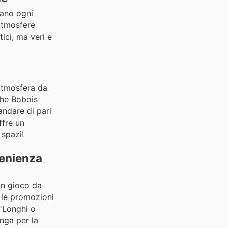
mano ogni
atmosfere
ici, ma veri e
'atmosfera da
che Bobois
andare di pari
ffre un
 spazi!
venienza
un gioco da
e le promozioni
'Longhi o
nga per la