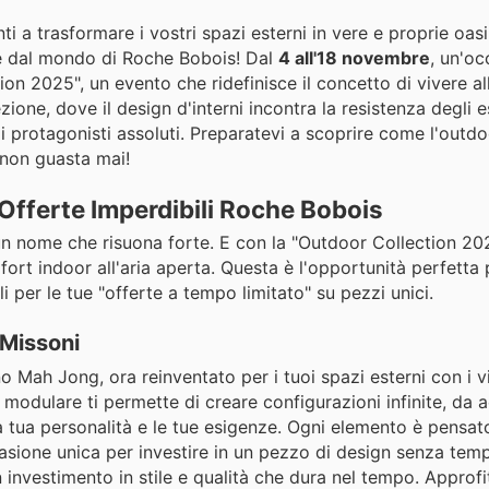
ti a trasformare i vostri spazi esterni in vere e proprie oasi 
te dal mondo di Roche Bobois! Dal
4 all'18 novembre
, un'oc
on 2025", un evento che ridefinisce il concetto di vivere al
zione, dove il design d'interni incontra la resistenza degli e
i protagonisti assoluti. Preparatevi a scoprire come l'outdoo
 non guasta mai!
e Offerte Imperdibili Roche Bobois
n nome che risuona forte. E con la "Outdoor Collection 202
fort indoor all'aria aperta. Questa è l'opportunità perfetta 
li per le tue "offerte a tempo limitato" su pezzi unici.
Missoni
o Mah Jong, ora reinventato per i tuoi spazi esterni con i vi
odulare ti permette di creare configurazioni infinite, da a
 la tua personalità e le tue esigenze. Ogni elemento è pensato
casione unica per investire in un pezzo di design senza te
 investimento in stile e qualità che dura nel tempo. Approfi