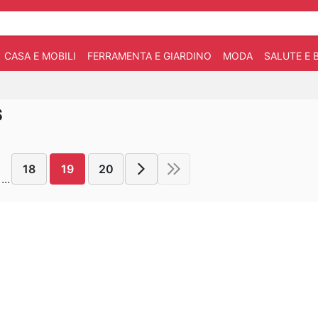
CASA E MOBILI
FERRAMENTA E GIARDINO
MODA
SALUTE E 
S
18
19
20
...