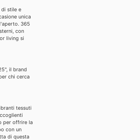
di stile e
casione unica
l'aperto. 365
sterni, con
r living si
5", il brand
per chi cerca
branti tessuti
ccoglienti
 per offrire la
mpo con un
tta di questa