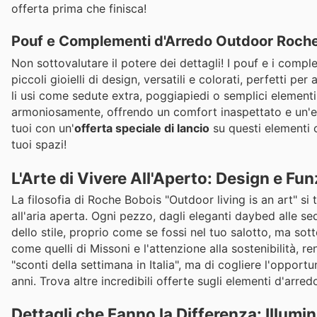
offerta prima che finisca!
Pouf e Complementi d'Arredo Outdoor Roch
Non sottovalutare il potere dei dettagli! I pouf e i com
piccoli gioielli di design, versatili e colorati, perfetti pe
li usi come sedute extra, poggiapiedi o semplici elementi 
armoniosamente, offrendo un comfort inaspettato e un'estet
tuoi con un'
offerta speciale di lancio
su questi elementi c
tuoi spazi!
L'Arte di Vivere All'Aperto: Design e Fu
La filosofia di Roche Bobois "Outdoor living is an art" si
all'aria aperta. Ogni pezzo, dagli eleganti daybed alle s
dello stile, proprio come se fossi nel tuo salotto, ma sotto 
come quelli di Missoni e l'attenzione alla sostenibilità, 
"sconti della settimana in Italia", ma di cogliere l'opport
anni. Trova altre incredibili offerte sugli elementi d'arre
Dettagli che Fanno la Differenza: Illum