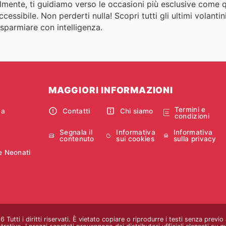
almente, ti guidiamo verso le occasioni più esclusive come 
ssibile. Non perderti nulla! Scopri tutti gli ultimi volantini
isparmiare con intelligenza.
MAGGIORI INFORMAZIONI
Termini e
ca
Contatti
Chi siamo
condizioni
Segnala il
Informativa
Informativa
contenuto
sui cookies
sulla privacy
e Neonati
Tutti i diritti riservati. È vietato copiare o riprodurre i testi senza previ