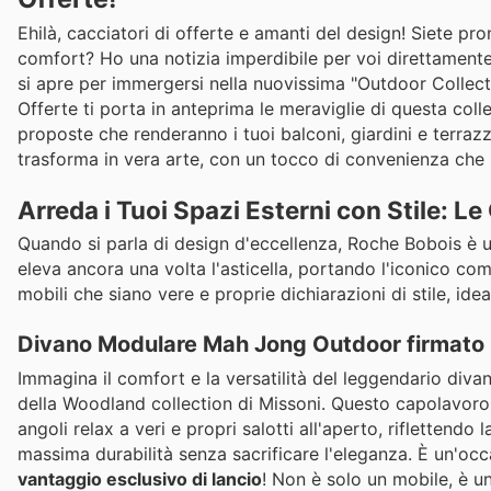
Ehilà, cacciatori di offerte e amanti del design! Siete pron
comfort? Ho una notizia imperdibile per voi direttamen
si apre per immergersi nella nuovissima "Outdoor Collecti
Offerte ti porta in anteprima le meraviglie di questa colle
proposte che renderanno i tuoi balconi, giardini e terrazz
trasforma in vera arte, con un tocco di convenienza che
Arreda i Tuoi Spazi Esterni con Stile: L
Quando si parla di design d'eccellenza, Roche Bobois è u
eleva ancora una volta l'asticella, portando l'iconico com
mobili che siano vere e proprie dichiarazioni di stile, idea
Divano Modulare Mah Jong Outdoor firmato 
Immagina il comfort e la versatilità del leggendario divan
della Woodland collection di Missoni. Questo capolavoro m
angoli relax a veri e propri salotti all'aperto, riflettendo
massima durabilità senza sacrificare l'eleganza. È un'oc
vantaggio esclusivo di lancio
! Non è solo un mobile, è un