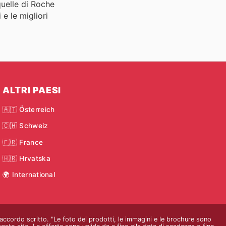
quelle di Roche
 e le migliori
ALTRI PAESI
🇦🇹 Österreich
🇨🇭 Schweiz
🇫🇷 France
🇭🇷 Hrvatska
🌍 International
o accordo scritto. "Le foto dei prodotti, le immagini e le brochure sono