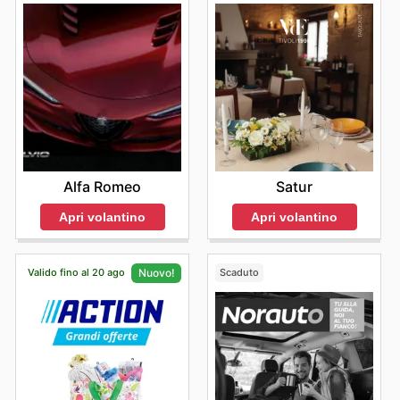
aggiornato sulle migliori opportunità e sui vantaggi
esclusivi disponibili prima ancora di varcare la soglia del
punto vendita.
Alfa Romeo
Satur
Apri volantino
Apri volantino
Valido fino al 20 ago
Scaduto
Nuovo!