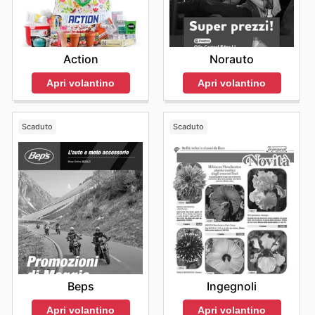
Norauto
Action
Apri volantino
Apri volantino
Scaduto
Scaduto
Beps
Ingegnoli
Apri volantino
Apri volantino