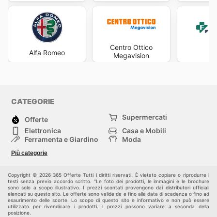
Centro Ottico
Alfa Romeo
Fa
Megavision
CATEGORIE
Supermercati
Offerte
Elettronica
Casa e Mobili
Ferramenta e Giardino
Moda
Salute e Bellezza
Sport e tempo libero
Più categorie
Bambini e Neonati
Animali Domestici
Altri
Copyright © 2026 365 Offerte Tutti i diritti riservati. È vietato copiare o riprodurre i
testi senza previo accordo scritto. "Le foto dei prodotti, le immagini e le brochure
sono solo a scopo illustrativo. I prezzi scontati provengono dai distributori ufficiali
elencati su questo sito. Le offerte sono valide da e fino alla data di scadenza o fino ad
esaurimento delle scorte. Lo scopo di questo sito è informativo e non può essere
utilizzato per rivendicare i prodotti. I prezzi possono variare a seconda della
posizione.