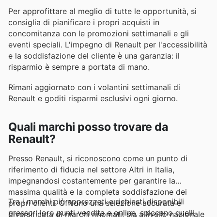
Per approfittare al meglio di tutte le opportunità, si
consiglia di pianificare i propri acquisti in
concomitanza con le promozioni settimanali e gli
eventi speciali. L'impegno di Renault per l'accessibilità
e la soddisfazione del cliente è una garanzia: il
risparmio è sempre a portata di mano.
Rimani aggiornato con i volantini settimanali di
Renault e goditi risparmi esclusivi ogni giorno.
Quali marchi posso trovare da
Renault?
Presso Renault, si riconoscono come un punto di
riferimento di fiducia nel settore Altri in Italia,
impegnandosi costantemente per garantire la
massima qualità e la completa soddisfazione dei
Tra i marchi più apprezzati e richiesti disponibili
propri clienti. Offrono una selezione accurata e
presso i loro punti vendita e online, spiccano quelli
diversificata di marchi rinomati, sia a livello nazionale