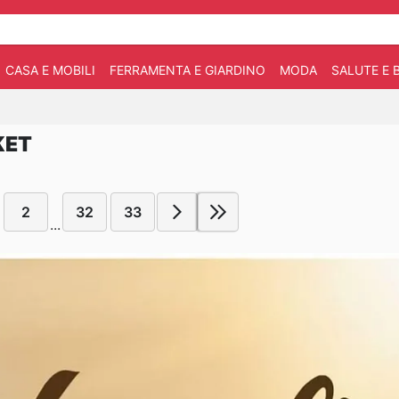
CASA E MOBILI
FERRAMENTA E GIARDINO
MODA
SALUTE E 
KET
2
32
33
...