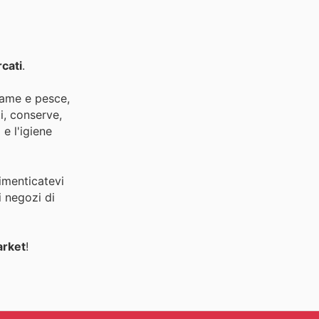
cati
.
lame e pesce,
ti, conserve,
e l'igiene
Dimenticatevi
i negozi di
arket
!