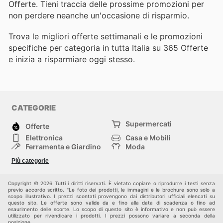
Offerte. Tieni traccia delle prossime promozioni per
non perdere neanche un'occasione di risparmio.
Trova le migliori offerte settimanali e le promozioni
specifiche per categoria in tutta Italia su 365 Offerte
e inizia a risparmiare oggi stesso.
CATEGORIE
Supermercati
Offerte
Elettronica
Casa e Mobili
Ferramenta e Giardino
Moda
Salute e Bellezza
Sport e tempo libero
Più categorie
Bambini e Neonati
Animali Domestici
Altri
Copyright © 2026 Tutti i diritti riservati. È vietato copiare o riprodurre i testi senza
previo accordo scritto. "Le foto dei prodotti, le immagini e le brochure sono solo a
scopo illustrativo. I prezzi scontati provengono dai distributori ufficiali elencati su
questo sito. Le offerte sono valide da e fino alla data di scadenza o fino ad
esaurimento delle scorte. Lo scopo di questo sito è informativo e non può essere
utilizzato per rivendicare i prodotti. I prezzi possono variare a seconda della
posizione.