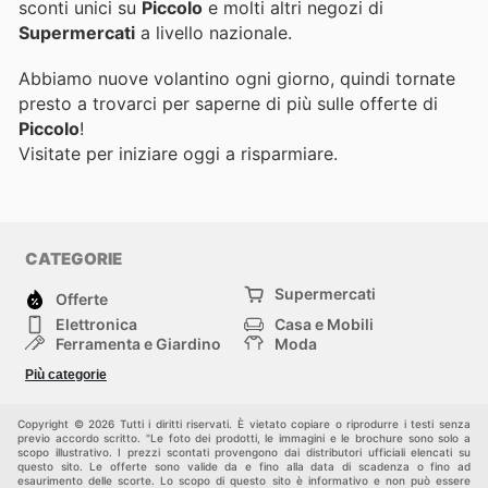
sconti unici su
Piccolo
e molti altri negozi di
Supermercati
a livello nazionale.
Abbiamo nuove volantino ogni giorno, quindi tornate
presto a trovarci per saperne di più sulle offerte di
Piccolo
!
Visitate
per iniziare oggi a risparmiare.
CATEGORIE
Supermercati
Offerte
Elettronica
Casa e Mobili
Ferramenta e Giardino
Moda
Salute e Bellezza
Sport e tempo libero
Più categorie
Bambini e Neonati
Animali Domestici
Altri
Copyright © 2026 Tutti i diritti riservati. È vietato copiare o riprodurre i testi senza
previo accordo scritto. "Le foto dei prodotti, le immagini e le brochure sono solo a
scopo illustrativo. I prezzi scontati provengono dai distributori ufficiali elencati su
questo sito. Le offerte sono valide da e fino alla data di scadenza o fino ad
esaurimento delle scorte. Lo scopo di questo sito è informativo e non può essere