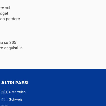
te sui
udget
 non perdere
lia su 365
e acquisti in
ALTRI PAESI
🇦🇹 Österreich
🇨🇭 Schweiz