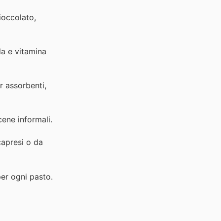
ioccolato,
la e vitamina
r assorbenti,
cene informali.
capresi o da
per ogni pasto.