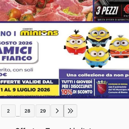
2
28
29
...