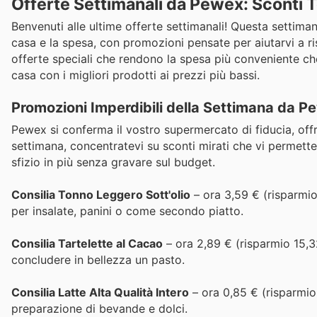
Offerte Settimanali da Pewex: Sconti 
Benvenuti alle ultime offerte settimanali! Questa settima
casa e la spesa, con promozioni pensate per aiutarvi a risp
offerte speciali che rendono la spesa più conveniente che
casa con i migliori prodotti ai prezzi più bassi.
Promozioni Imperdibili della Settimana da P
Pewex si conferma il vostro supermercato di fiducia, of
settimana, concentratevi su sconti mirati che vi permette
sfizio in più senza gravare sul budget.
Consilia Tonno Leggero Sott'olio
– ora 3,59 € (risparmio 
per insalate, panini o come secondo piatto.
Consilia Tartelette al Cacao
– ora 2,89 € (risparmio 15,3
concludere in bellezza un pasto.
Consilia Latte Alta Qualità Intero
– ora 0,85 € (risparmio 
preparazione di bevande e dolci.