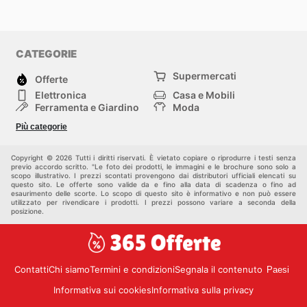
CATEGORIE
Supermercati
Offerte
Elettronica
Casa e Mobili
Ferramenta e Giardino
Moda
Salute e Bellezza
Sport e tempo libero
Più categorie
Bambini e Neonati
Animali Domestici
Altri
Copyright © 2026 Tutti i diritti riservati. È vietato copiare o riprodurre i testi senza
previo accordo scritto. "Le foto dei prodotti, le immagini e le brochure sono solo a
scopo illustrativo. I prezzi scontati provengono dai distributori ufficiali elencati su
questo sito. Le offerte sono valide da e fino alla data di scadenza o fino ad
esaurimento delle scorte. Lo scopo di questo sito è informativo e non può essere
utilizzato per rivendicare i prodotti. I prezzi possono variare a seconda della
posizione.
Contatti
Chi siamo
Termini e condizioni
Segnala il contenuto
Paesi
Informativa sui cookies
Informativa sulla privacy