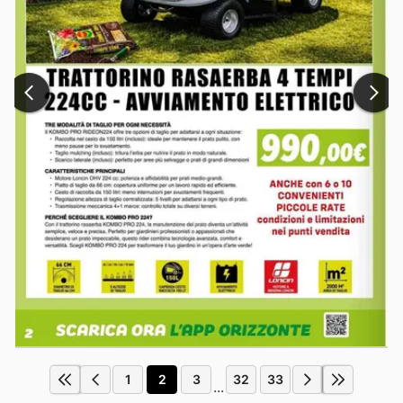
1
2
3
32
33
...