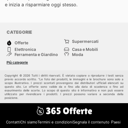
e inizia a risparmiare oggi stesso.
CATEGORIE
Supermercati
Offerte
Elettronica
Casa e Mobili
Ferramenta e Giardino
Moda
Salute e Bellezza
Sport e tempo libero
Più categorie
Bambini e Neonati
Animali Domestici
Altri
Copyright © 2026 Tutti i diritti riservati. È vietato copiare o riprodurre i testi senza
previo accordo scritto. "Le foto dei prodotti, le immagini e le brochure sono solo a
scopo illustrativo. I prezzi scontati provengono dai distributori ufficiali elencati su
questo sito. Le offerte sono valide da e fino alla data di scadenza o fino ad
esaurimento delle scorte. Lo scopo di questo sito è informativo e non può essere
utilizzato per rivendicare i prodotti. I prezzi possono variare a seconda della
posizione.
Contatti
Chi siamo
Termini e condizioni
Segnala il contenuto
Paesi