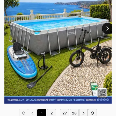
1
2
27
28
...