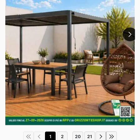
1
2
20
21
...