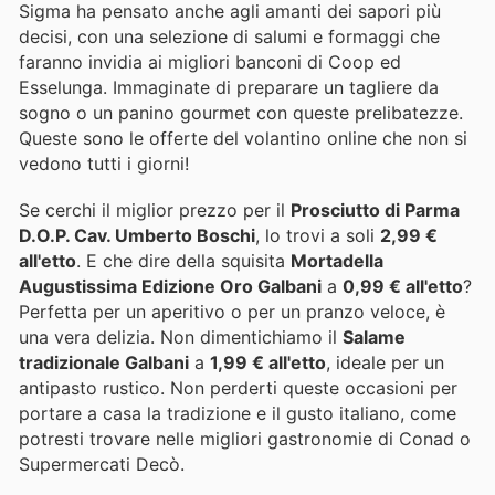
Sigma ha pensato anche agli amanti dei sapori più
decisi, con una selezione di salumi e formaggi che
faranno invidia ai migliori banconi di Coop ed
Esselunga. Immaginate di preparare un tagliere da
sogno o un panino gourmet con queste prelibatezze.
Queste sono le offerte del volantino online che non si
vedono tutti i giorni!
Se cerchi il miglior prezzo per il
Prosciutto di Parma
D.O.P. Cav. Umberto Boschi
, lo trovi a soli
2,99 €
all'etto
. E che dire della squisita
Mortadella
Augustissima Edizione Oro Galbani
a
0,99 € all'etto
?
Perfetta per un aperitivo o per un pranzo veloce, è
una vera delizia. Non dimentichiamo il
Salame
tradizionale Galbani
a
1,99 € all'etto
, ideale per un
antipasto rustico. Non perderti queste occasioni per
portare a casa la tradizione e il gusto italiano, come
potresti trovare nelle migliori gastronomie di Conad o
Supermercati Decò.