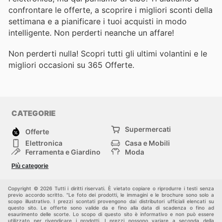
confrontare le offerte, a scoprire i migliori sconti della
settimana e a pianificare i tuoi acquisti in modo
intelligente. Non perderti neanche un affare!
Non perderti nulla! Scopri tutti gli ultimi volantini e le
migliori occasioni su 365 Offerte.
CATEGORIE
Supermercati
Offerte
Elettronica
Casa e Mobili
Ferramenta e Giardino
Moda
Salute e Bellezza
Sport e tempo libero
Più categorie
Bambini e Neonati
Animali Domestici
Altri
Copyright © 2026 Tutti i diritti riservati. È vietato copiare o riprodurre i testi senza
previo accordo scritto. "Le foto dei prodotti, le immagini e le brochure sono solo a
scopo illustrativo. I prezzi scontati provengono dai distributori ufficiali elencati su
questo sito. Le offerte sono valide da e fino alla data di scadenza o fino ad
esaurimento delle scorte. Lo scopo di questo sito è informativo e non può essere
utilizzato per rivendicare i prodotti. I prezzi possono variare a seconda della