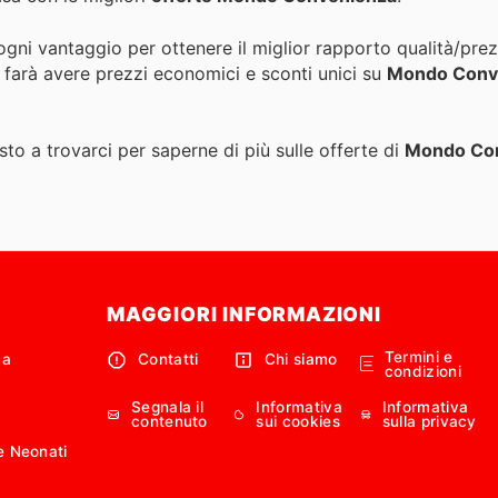
 ogni vantaggio per ottenere il miglior rapporto qualità/pre
i farà avere prezzi economici e sconti unici su
Mondo Conv
to a trovarci per saperne di più sulle offerte di
Mondo Co
MAGGIORI INFORMAZIONI
Termini e
ca
Contatti
Chi siamo
condizioni
Segnala il
Informativa
Informativa
contenuto
sui cookies
sulla privacy
e Neonati