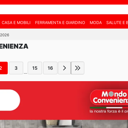
CASA E MOBILI
FERRAMENTA E GIARDINO
MODA
SALUTE E 
6/2026
ENIENZA
2
3
15
16
...