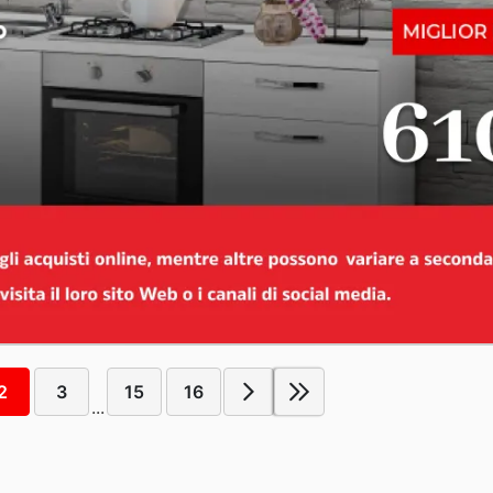
2
3
15
16
...
!