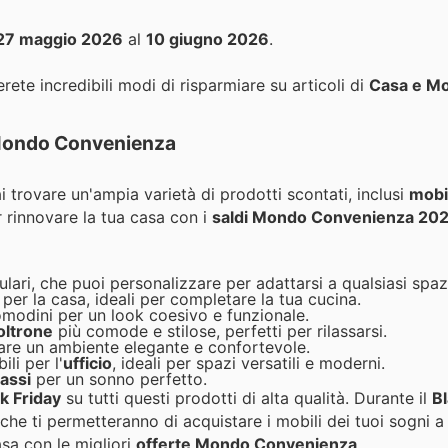
27 maggio 2026
al
10 giugno 2026
.
rete incredibili modi di risparmiare su articoli di
Casa e Mo
a Mondo Convenienza
ai trovare un'ampia varietà di prodotti scontati, inclusi
mobi
r rinnovare la tua casa con i
saldi Mondo Convenienza 20
ulari, che puoi personalizzare per adattarsi a qualsiasi spaz
 per la casa, ideali per completare la tua cucina.
comodini per un look coesivo e funzionale.
oltrone
più comode e stilose, perfetti per rilassarsi.
are un ambiente elegante e confortevole.
li per l'
ufficio
, ideali per spazi versatili e moderni.
rassi
per un sonno perfetto.
k Friday
su tutti questi prodotti di alta qualità. Durante il
Bl
che ti permetteranno di acquistare i mobili dei tuoi sogni a
asa con le migliori
offerte Mondo Convenienza
.