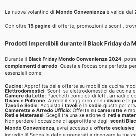
La nuova volantino di
Mondo Convenienza
è valida dal
Con oltre
15 pagine
di offerte, promozioni e sconti, trove
Prodotti Imperdibili durante il Black Friday d
Durante il
Black Friday Mondo Convenienza 2024
, potr
complementi d’arredo
. Questa è l’occasione perfetta pe
essenziali come:
Cucine
: Approfitta delle offerte su mobili da cucina mod
Elettrodomestici
: Sconti su elettrodomestici da cucina e
Camere da Letto
: Pacchetti completi di letti, armadi e 
Divani e Poltrone
: Arreda il soggiorno con i
divani
e le
p
Tavoli e Sedie
: Acquista i
tavoli
e le
sedie
giuste per cre
Camerette e Arredo Ufficio
: Offerte su
camerette
e mobi
Reti e Materassi
: Scegli tra una selezione di
reti e mate
Non perdere l'occasione di approfittare degli
sconti Blac
Mondo Convenienza
, avrai accesso a
offerte esclusive
incredibili! Segna le date e preparati a rinnovare la tua c