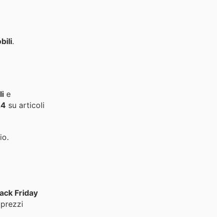
bili
.
li
e
24
su articoli
io.
ack Friday
 prezzi