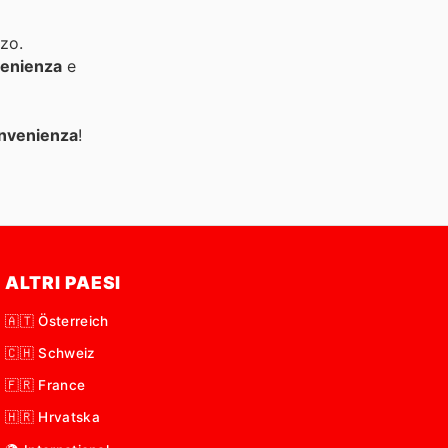
zzo.
enienza
e
nvenienza
!
ALTRI PAESI
🇦🇹 Österreich
🇨🇭 Schweiz
🇫🇷 France
🇭🇷 Hrvatska