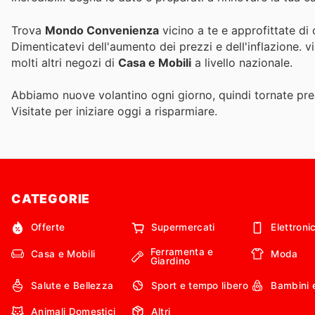
Trova
Mondo Convenienza
vicino a te e approfittate di
Dimenticatevi dell'aumento dei prezzi e dell'inflazione.
v
molti altri negozi di
Casa e Mobili
a livello nazionale.
Abbiamo nuove volantino ogni giorno, quindi tornate pres
Visitate
per iniziare oggi a risparmiare.
CATEGORIE
Offerte
Supermercati
Elettroni
Ferramenta e
Casa e Mobili
Moda
Giardino
Salute e Bellezza
Sport e tempo libero
Bambini 
Animali Domestici
Altri