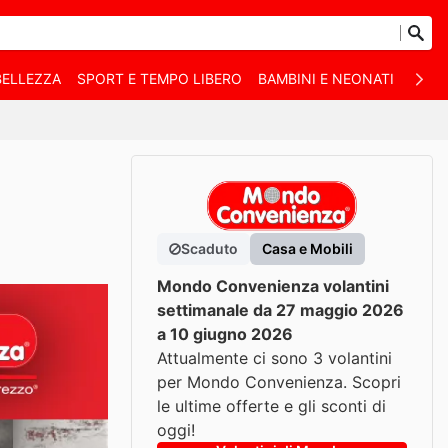
BELLEZZA
SPORT E TEMPO LIBERO
BAMBINI E NEONATI
ANIM
Scaduto
Casa e Mobili
Mondo Convenienza volantini
settimanale da 27 maggio 2026
a 10 giugno 2026
Attualmente ci sono 3 volantini
per Mondo Convenienza. Scopri
le ultime offerte e gli sconti di
oggi!