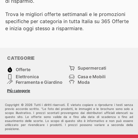
di risparmio.
Trova le migliori offerte settimanali e le promozioni
specifiche per categoria in tutta Italia su 365 Offerte
e inizia oggi stesso a risparmiare.
CATEGORIE
Supermercati
Offerte
Elettronica
Casa e Mobili
Ferramenta e Giardino
Moda
Salute e Bellezza
Sport e tempo libero
Più categorie
Bambini e Neonati
Animali Domestici
Altri
Copyright © 2026 Tutti i diritti riservati. È vietato copiare o riprodurre i testi senza
previo accordo scritto. "Le foto dei prodotti, le immagini e le brochure sono solo a
scopo illustrativo. I prezzi scontati provengono dai distributori ufficiali elencati su
questo sito. Le offerte sono valide da e fino alla data di scadenza o fino ad
esaurimento delle scorte. Lo scopo di questo sito è informativo e non può essere
utilizzato per rivendicare i prodotti. I prezzi possono variare a seconda della
posizione.