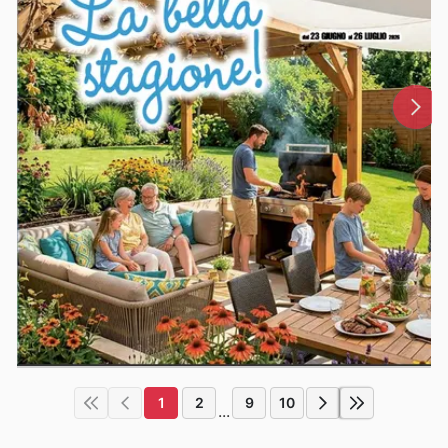
1
2
9
10
...