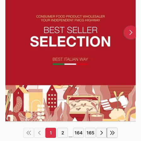
1
2
164
165
...