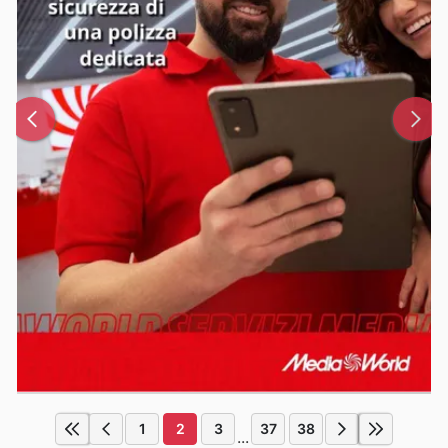
1
2
3
37
38
...