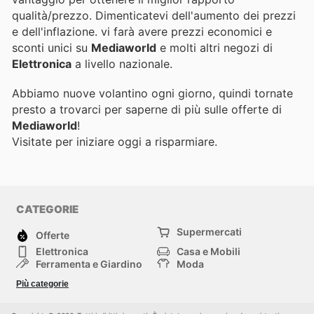
qualità/prezzo. Dimenticatevi dell'aumento dei prezzi
e dell'inflazione.
vi farà avere prezzi economici e
sconti unici su
Mediaworld
e molti altri negozi di
Elettronica
a livello nazionale.
Abbiamo nuove volantino ogni giorno, quindi tornate
presto a trovarci per saperne di più sulle offerte di
Mediaworld
!
Visitate
per iniziare oggi a risparmiare.
CATEGORIE
Supermercati
Offerte
Elettronica
Casa e Mobili
Ferramenta e Giardino
Moda
Salute e Bellezza
Sport e tempo libero
Più categorie
Bambini e Neonati
Animali Domestici
Altri